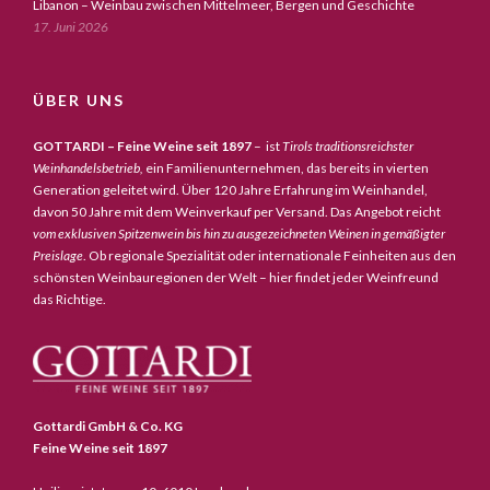
Libanon – Weinbau zwischen Mittelmeer, Bergen und Geschichte
17. Juni 2026
ÜBER UNS
GOTTARDI – Feine Weine seit 1897
– ist
Tirols traditionsreichster
Weinhandelsbetrieb,
ein Familienunternehmen, das bereits in vierten
Generation geleitet wird. Über 120 Jahre Erfahrung im Weinhandel,
davon 50 Jahre mit dem Weinverkauf per Versand. Das Angebot reicht
vom exklusiven Spitzenwein bis hin zu ausgezeichneten Weinen in gemäßigter
Preislage
. Ob regionale Spezialität oder internationale Feinheiten aus den
schönsten Weinbauregionen der Welt – hier findet jeder Weinfreund
das Richtige.
Gottardi GmbH & Co. KG
Feine Weine seit 1897