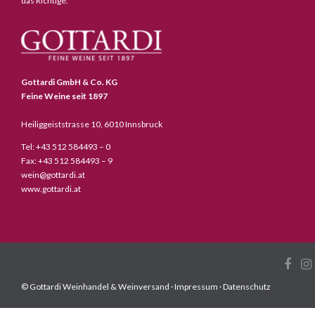
das Richtige.
Gottardi GmbH & Co. KG
Feine Weine seit 1897
Heiliggeiststrasse 10, 6010 Innsbruck
Tel: +43 512 584493 – 0
Fax: +43 512 584493 – 9
wein@gottardi.at
www.gottardi.at
© Gottardi Weinhandel & Weinversand ·
Impressum
·
Datenschutz