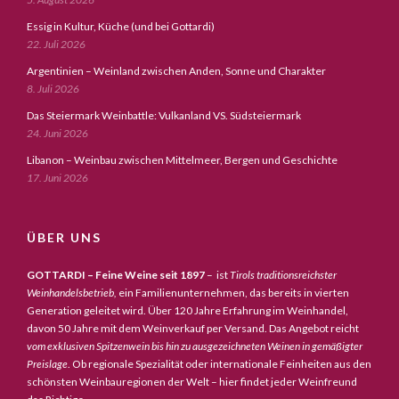
Essig in Kultur, Küche (und bei Gottardi)
22. Juli 2026
Argentinien – Weinland zwischen Anden, Sonne und Charakter
8. Juli 2026
Das Steiermark Weinbattle: Vulkanland VS. Südsteiermark
24. Juni 2026
Libanon – Weinbau zwischen Mittelmeer, Bergen und Geschichte
17. Juni 2026
ÜBER UNS
GOTTARDI – Feine Weine seit 1897
– ist
Tirols traditionsreichster
Weinhandelsbetrieb,
ein Familienunternehmen, das bereits in vierten
Generation geleitet wird. Über 120 Jahre Erfahrung im Weinhandel,
davon 50 Jahre mit dem Weinverkauf per Versand. Das Angebot reicht
vom exklusiven Spitzenwein bis hin zu ausgezeichneten Weinen in gemäßigter
Preislage
. Ob regionale Spezialität oder internationale Feinheiten aus den
schönsten Weinbauregionen der Welt – hier findet jeder Weinfreund