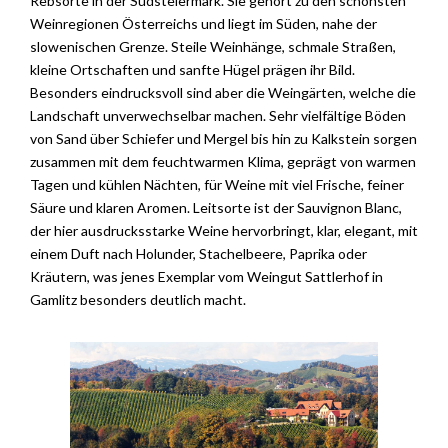
Rebsorte in der Südsteiermark. Sie gehört zu den schönsten
Weinregionen Österreichs und liegt im Süden, nahe der
slowenischen Grenze. Steile Weinhänge, schmale Straßen,
kleine Ortschaften und sanfte Hügel prägen ihr Bild.
Besonders eindrucksvoll sind aber die Weingärten, welche die
Landschaft unverwechselbar machen. Sehr vielfältige Böden
von Sand über Schiefer und Mergel bis hin zu Kalkstein sorgen
zusammen mit dem feuchtwarmen Klima, geprägt von warmen
Tagen und kühlen Nächten, für Weine mit viel Frische, feiner
Säure und klaren Aromen. Leitsorte ist der Sauvignon Blanc,
der hier ausdrucksstarke Weine hervorbringt, klar, elegant, mit
einem Duft nach Holunder, Stachelbeere, Paprika oder
Kräutern, was jenes Exemplar vom Weingut Sattlerhof in
Gamlitz besonders deutlich macht.