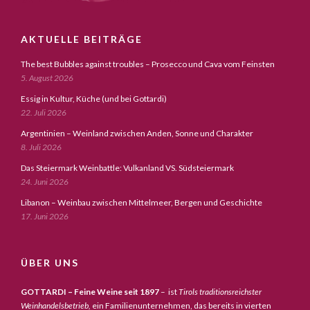
AKTUELLE BEITRÄGE
The best Bubbles against troubles – Prosecco und Cava vom Feinsten
5. August 2026
Essig in Kultur, Küche (und bei Gottardi)
22. Juli 2026
Argentinien – Weinland zwischen Anden, Sonne und Charakter
8. Juli 2026
Das Steiermark Weinbattle: Vulkanland VS. Südsteiermark
24. Juni 2026
Libanon – Weinbau zwischen Mittelmeer, Bergen und Geschichte
17. Juni 2026
ÜBER UNS
GOTTARDI – Feine Weine seit 1897
– ist
Tirols traditionsreichster
Weinhandelsbetrieb,
ein Familienunternehmen, das bereits in vierten