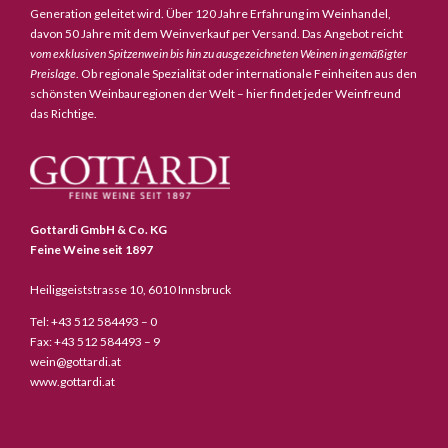
Generation geleitet wird. Über 120 Jahre Erfahrung im Weinhandel,
davon 50 Jahre mit dem Weinverkauf per Versand. Das Angebot reicht
vom exklusiven Spitzenwein bis hin zu ausgezeichneten Weinen in gemäßigter
Preislage
. Ob regionale Spezialität oder internationale Feinheiten aus den
schönsten Weinbauregionen der Welt – hier findet jeder Weinfreund
das Richtige.
Gottardi GmbH & Co. KG
Feine Weine seit 1897
Heiliggeiststrasse 10, 6010 Innsbruck
Tel: +43 512 584493 – 0
Fax: +43 512 584493 – 9
wein@gottardi.at
www.gottardi.at