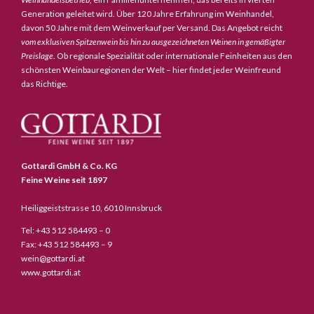
Generation geleitet wird. Über 120 Jahre Erfahrung im Weinhandel,
davon 50 Jahre mit dem Weinverkauf per Versand. Das Angebot reicht
vom exklusiven Spitzenwein bis hin zu ausgezeichneten Weinen in gemäßigter
Preislage
. Ob regionale Spezialität oder internationale Feinheiten aus den
schönsten Weinbauregionen der Welt – hier findet jeder Weinfreund
das Richtige.
Gottardi GmbH & Co. KG
Feine Weine seit 1897
Heiliggeiststrasse 10, 6010 Innsbruck
Tel: +43 512 584493 – 0
Fax: +43 512 584493 – 9
wein@gottardi.at
www.gottardi.at