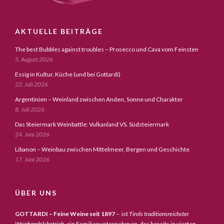
AKTUELLE BEITRÄGE
The best Bubbles against troubles – Prosecco und Cava vom Feinsten
5. August 2026
Essig in Kultur, Küche (und bei Gottardi)
22. Juli 2026
Argentinien – Weinland zwischen Anden, Sonne und Charakter
8. Juli 2026
Das Steiermark Weinbattle: Vulkanland VS. Südsteiermark
24. Juni 2026
Libanon – Weinbau zwischen Mittelmeer, Bergen und Geschichte
17. Juni 2026
ÜBER UNS
GOTTARDI – Feine Weine seit 1897
– ist
Tirols traditionsreichster
Weinhandelsbetrieb,
ein Familienunternehmen, das bereits in vierten