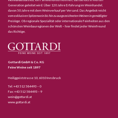
Generation geleitet wird. Über 120 Jahre Erfahrung im Weinhandel,
davon 50 Jahre mit dem Weinverkauf per Versand. Das Angebot reicht
vom exklusiven Spitzenwein bis hin zu ausgezeichneten Weinen in gemäßigter
Preislage
. Ob regionale Spezialität oder internationale Feinheiten aus den
schönsten Weinbauregionen der Welt – hier findet jeder Weinfreund
das Richtige.
Gottardi GmbH & Co. KG
Feine Weine seit 1897
Heiliggeiststrasse 10, 6010 Innsbruck
Tel: +43 512 584493 – 0
Fax: +43 512 584493 – 9
wein@gottardi.at
www.gottardi.at