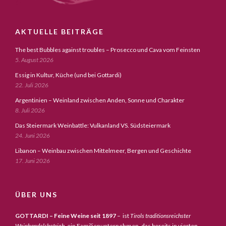
AKTUELLE BEITRÄGE
The best Bubbles against troubles – Prosecco und Cava vom Feinsten
5. August 2026
Essig in Kultur, Küche (und bei Gottardi)
22. Juli 2026
Argentinien – Weinland zwischen Anden, Sonne und Charakter
8. Juli 2026
Das Steiermark Weinbattle: Vulkanland VS. Südsteiermark
24. Juni 2026
Libanon – Weinbau zwischen Mittelmeer, Bergen und Geschichte
17. Juni 2026
ÜBER UNS
GOTTARDI – Feine Weine seit 1897
– ist
Tirols traditionsreichster
Weinhandelsbetrieb,
ein Familienunternehmen, das bereits in vierten