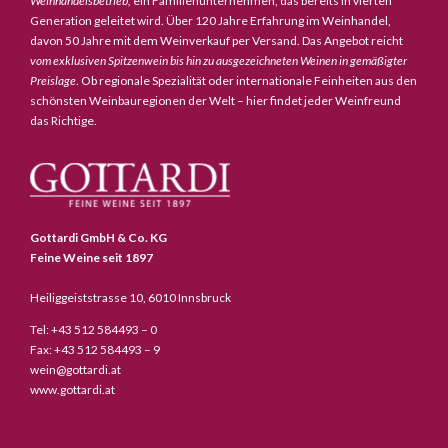
Weinhandelsbetrieb,
ein Familienunternehmen, das bereits in vierten
Generation geleitet wird. Über 120 Jahre Erfahrung im Weinhandel,
davon 50 Jahre mit dem Weinverkauf per Versand. Das Angebot reicht
vom exklusiven Spitzenwein bis hin zu ausgezeichneten Weinen in gemäßigter
Preislage
. Ob regionale Spezialität oder internationale Feinheiten aus den
schönsten Weinbauregionen der Welt – hier findet jeder Weinfreund
das Richtige.
Gottardi GmbH & Co. KG
Feine Weine seit 1897
Heiliggeiststrasse 10, 6010 Innsbruck
Tel: +43 512 584493 – 0
Fax: +43 512 584493 – 9
wein@gottardi.at
www.gottardi.at