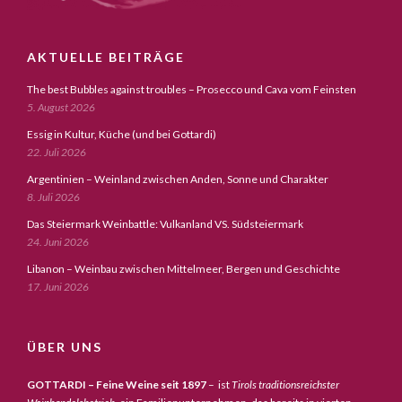
AKTUELLE BEITRÄGE
The best Bubbles against troubles – Prosecco und Cava vom Feinsten
5. August 2026
Essig in Kultur, Küche (und bei Gottardi)
22. Juli 2026
Argentinien – Weinland zwischen Anden, Sonne und Charakter
8. Juli 2026
Das Steiermark Weinbattle: Vulkanland VS. Südsteiermark
24. Juni 2026
Libanon – Weinbau zwischen Mittelmeer, Bergen und Geschichte
17. Juni 2026
ÜBER UNS
GOTTARDI – Feine Weine seit 1897
– ist
Tirols traditionsreichster