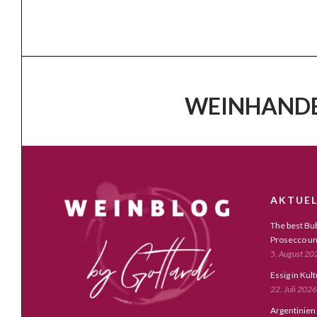
WEINHANDE
AKTUEL
The best Bub
Prosecco un
5. August 20
Essig in Kul
22. Juli 2026
Argentinien