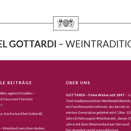
L GOTTARDI
– WEINTRADITIO
LE BEITRÄGE
ÜBER UNS
bles against troubles –
GOTTARDI – Feine Weine seit 1897
– is
d Cava vom Feinsten
Tirols traditionsreichster Weinhandelsbetrieb,
26
ein Familienunternehmen, das bereits in
vierten Generation geleitet wird. Über 12
tur, Küche (und bei Gottardi)
Jahre Erfahrung im Weinhandel, davon 5
Jahre mit dem Weinverkauf per Versand.
 – Weinland zwischen Anden,
Das Angebot reicht
vom exklusiven