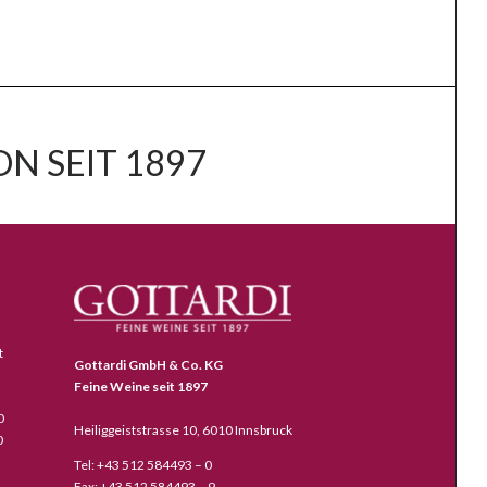
N SEIT 1897
t
Gottardi GmbH & Co. KG
Feine Weine seit 1897
0
Heiliggeiststrasse 10, 6010 Innsbruck
0
Tel: +43 512 584493 – 0
Fax: +43 512 584493 – 9