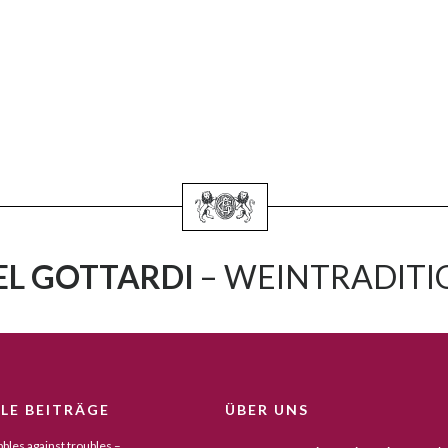
L GOTTARDI
– WEINTRADITIO
LE BEITRÄGE
ÜBER UNS
bles against troubles –