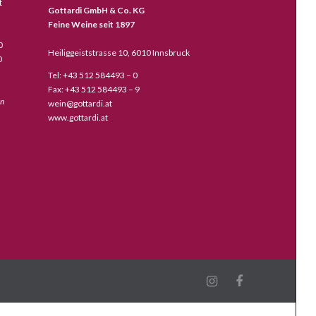
t
Gottardi GmbH & Co. KG
Feine Weine seit 1897
0
Heiliggeiststrasse 10, 6010 Innsbruck
0
Tel: +43 512 584493 – 0
Fax: +43 512 584493 – 9
en
wein@gottardi.at
www.gottardi.at