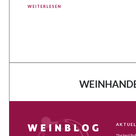
WEITERLESEN
WEINHANDE
AKTUEL
The best Bub