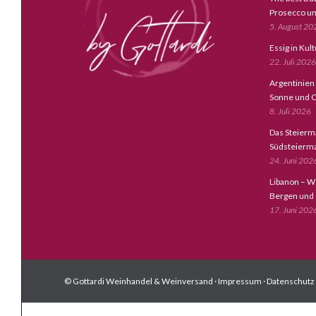
Prosecco un
5. August 20
Essig in Kul
22. Juli 2026
Argentinien
Sonne und C
8. Juli 2026
Das Steierm
Südsteierm
24. Juni 202
Libanon – W
Bergen und
17. Juni 202
© Gottardi Weinhandel & Weinversand ·
Impressum
·
Datenschutz