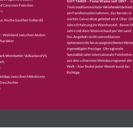
GOTTARDI – Feine Weine seit 1897
– is
d Cava vom Feinsten
Tirols traditionsreichster Weinhandelsbetrieb,
26
ein Familienunternehmen, das bereits in
vierten Generation geleitet wird. Über 12
tur, Küche (und bei Gottardi)
Jahre Erfahrung im Weinhandel, davon 5
Jahre mit dem Weinverkauf per Versand.
 – Weinland zwischen Anden,
Das Angebot reicht
vom exklusiven
harakter
Spitzenwein bis hin zu ausgezeichneten Wein
in gemäßigter Preislage
. Ob regionale
Spezialität oder internationale Feinheiten
ark Weinbattle: Vulkanland VS.
aus den schönsten Weinbauregionen der
ark
Welt – hier findet jeder Weinfreund das
6
Richtige.
einbau zwischen Mittelmeer,
 Geschichte
6