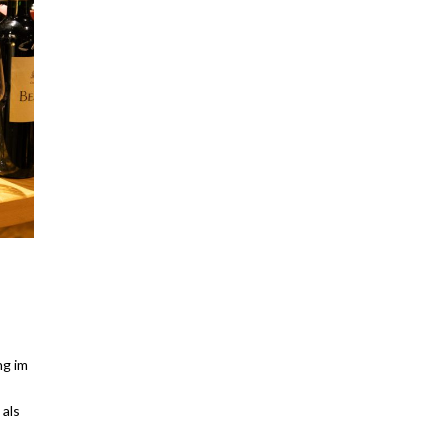
ng im
 als