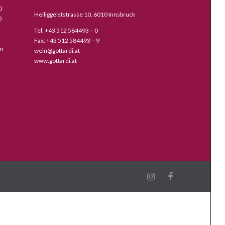
0
Heiliggeiststrasse 10, 6010 Innsbruck
0
Tel: +43 512 584493 – 0
Fax: +43 512 584493 – 9
en
wein@gottardi.at
www.gottardi.at