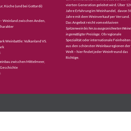
vierten Generation geleitet wird. Über 12
tur, Küche (und bei Gottardi)
Jahre Erfahrung im Weinhandel, davon 5
Jahre mit dem Weinverkauf per Versand.
 – Weinland zwischen Anden,
Das Angebot reicht
vom exklusiven
harakter
Spitzenwein bis hin zu ausgezeichneten Wein
in gemäßigter Preislage
. Ob regionale
Spezialität oder internationale Feinheiten
ark Weinbattle: Vulkanland VS.
aus den schönsten Weinbauregionen der
ark
Welt – hier findet jeder Weinfreund das
6
Richtige.
einbau zwischen Mittelmeer,
 Geschichte
6