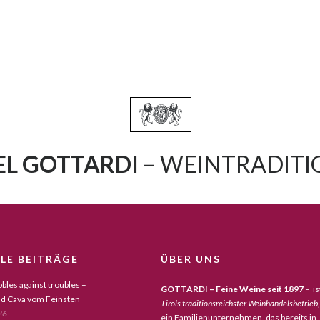
L GOTTARDI
– WEINTRADITIO
LE BEITRÄGE
ÜBER UNS
bles against troubles –
GOTTARDI – Feine Weine seit 1897
– is
d Cava vom Feinsten
Tirols traditionsreichster Weinhandelsbetrieb,
26
ein Familienunternehmen, das bereits in