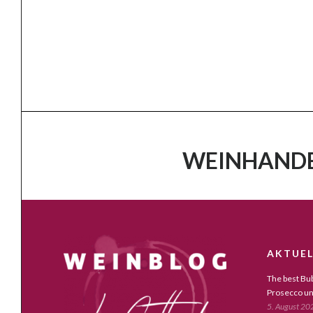
WEINHANDE
AKTUEL
The best Bub
Prosecco un
5. August 20