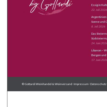
Essig in Kul
22. Juli 2026
Argentinien
Sonne und C
8. Juli 2026
Das Steierm
Südsteierm
24. Juni 202
Libanon – W
Bergen und
17. Juni 202
© Gottardi Weinhandel & Weinversand ·
Impressum
·
Datenschutz