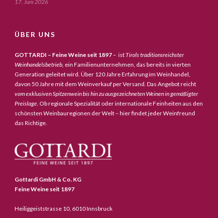
17. Juni 2026
ÜBER UNS
GOTTARDI – Feine Weine seit 1897
– ist
Tirols traditionsreichster
Weinhandelsbetrieb,
ein Familienunternehmen, das bereits in vierten
Generation geleitet wird. Über 120 Jahre Erfahrung im Weinhandel,
davon 50 Jahre mit dem Weinverkauf per Versand. Das Angebot reicht
vom exklusiven Spitzenwein bis hin zu ausgezeichneten Weinen in gemäßigter
Preislage
. Ob regionale Spezialität oder internationale Feinheiten aus den
schönsten Weinbauregionen der Welt – hier findet jeder Weinfreund
das Richtige.
Gottardi GmbH & Co. KG
Feine Weine seit 1897
Heiliggeiststrasse 10, 6010 Innsbruck