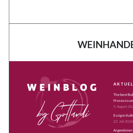
WEINHANDE
AKTUEL
The best Bub
Prosecco un
5. August 20
Essig in Kul
22. Juli 2026
Argentinien