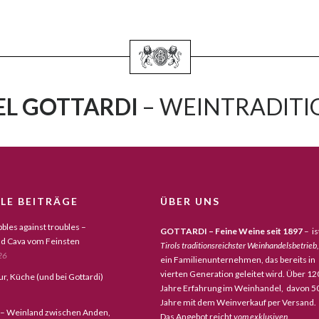
L GOTTARDI
– WEINTRADITIO
LE BEITRÄGE
ÜBER UNS
bles against troubles –
GOTTARDI – Feine Weine seit 1897
– is
d Cava vom Feinsten
Tirols traditionsreichster Weinhandelsbetrieb,
26
ein Familienunternehmen, das bereits in
vierten Generation geleitet wird. Über 12
tur, Küche (und bei Gottardi)
Jahre Erfahrung im Weinhandel, davon 5
Jahre mit dem Weinverkauf per Versand.
 – Weinland zwischen Anden,
Das Angebot reicht
vom exklusiven