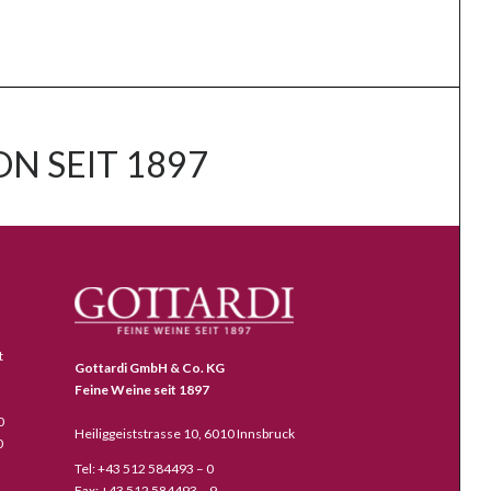
N SEIT 1897
t
Gottardi GmbH & Co. KG
Feine Weine seit 1897
0
Heiliggeiststrasse 10, 6010 Innsbruck
0
Tel: +43 512 584493 – 0
Fax: +43 512 584493 – 9