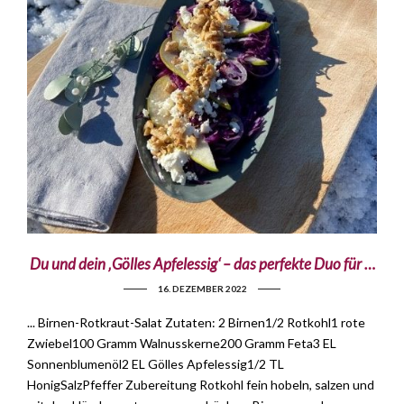
Du und dein ‚Gölles Apfelessig‘ – das perfekte Duo für …
16. DEZEMBER 2022
... Birnen-Rotkraut-Salat Zutaten: 2 Birnen1/2 Rotkohl1 rote
Zwiebel100 Gramm Walnusskerne200 Gramm Feta3 EL
Sonnenblumenöl2 EL Gölles Apfelessig1/2 TL
HonigSalzPfeffer Zubereitung Rotkohl fein hobeln, salzen und