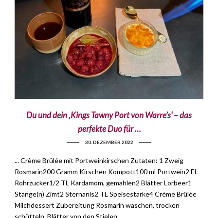
Du und dein ‚Kings Tawny Port von Warre’s‘ – das
perfekte Duo für …
30. DEZEMBER 2022
... Crème Brûlée mit Portweinkirschen Zutaten: 1 Zweig
Rosmarin200 Gramm Kirschen Kompott100 ml Portwein2 EL
Rohrzucker1/2 TL Kardamom, gemahlen2 Blätter Lorbeer1
Stange(n) Zimt2 Sternanis2 TL Speisestärke4 Crème Brûlée
Milchdessert Zubereitung Rosmarin waschen, trocken
schütteln, Blätter von den Stielen …