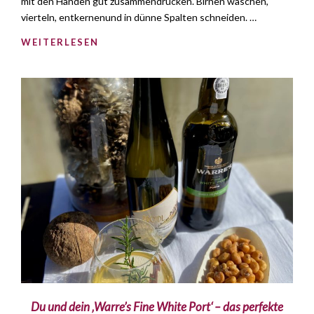
mit den Händen gut zusammendrücken. Birnen waschen,
vierteln, entkernenund in dünne Spalten schneiden. …
WEITERLESEN
Du und dein ‚Warre’s Fine White Port‘ – das perfekte