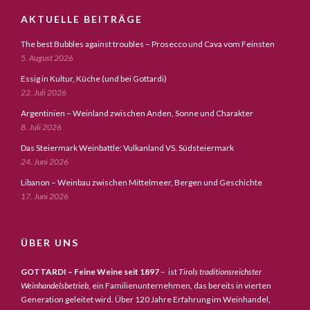
AKTUELLE BEITRÄGE
The best Bubbles against troubles – Prosecco und Cava vom Feinsten
5. August 2026
Essig in Kultur, Küche (und bei Gottardi)
22. Juli 2026
Argentinien – Weinland zwischen Anden, Sonne und Charakter
8. Juli 2026
Das Steiermark Weinbattle: Vulkanland VS. Südsteiermark
24. Juni 2026
Libanon – Weinbau zwischen Mittelmeer, Bergen und Geschichte
17. Juni 2026
ÜBER UNS
GOTTARDI – Feine Weine seit 1897
– ist
Tirols traditionsreichster
Weinhandelsbetrieb,
ein Familienunternehmen, das bereits in vierten
Generation geleitet wird. Über 120 Jahre Erfahrung im Weinhandel,