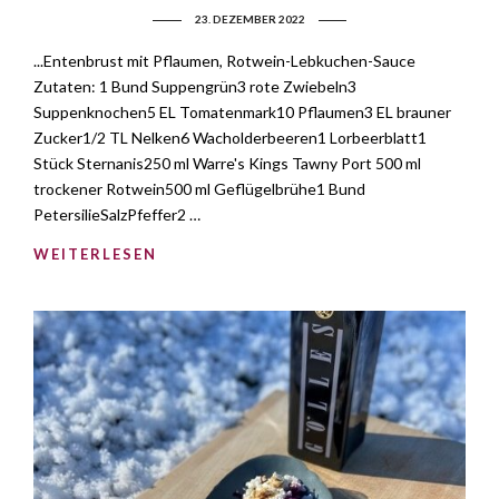
23. DEZEMBER 2022
...Entenbrust mit Pflaumen, Rotwein-Lebkuchen-Sauce
Zutaten: 1 Bund Suppengrün3 rote Zwiebeln3
Suppenknochen5 EL Tomatenmark10 Pflaumen3 EL brauner
Zucker1/2 TL Nelken6 Wacholderbeeren1 Lorbeerblatt1
Stück Sternanis250 ml Warre's Kings Tawny Port 500 ml
trockener Rotwein500 ml Geflügelbrühe1 Bund
PetersilieSalzPfeffer2 …
WEITERLESEN