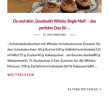
Du und dein ‚Goudoulin Whisky Single Malt‘ – das
perfekte Duo für …
21. OKTOBER 2022
...Schokoladenkuchen mit Whisky-Schokomousse Zutaten für
den Schokokuchen: 60 g Butter100 g Vollmilchschokolade125
ml Milch75 g Zucker40 g Kakaopulver - am Besten dunkel80 g
Weizenmehl1 TL Backpulver 2 Eier Zutaten für die Whisky-
Mousse: 200 g Zartbitterschokolade (60 % Kakaoanteil)4 …
WEITERLESEN
ÄLTERE BEITRÄGE