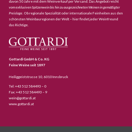
davon 50 Jahre mit dem Weinverkauf per Versand. Das Angebot reicht
vom exklusiven Spitzenwein bis hin zu ausgezeichneten Weinen in gemäßigter
Preislage
. Ob regionale Spezialität oder internationale Feinheiten aus den
schönsten Weinbauregionen der Welt – hier findet jeder Weinfreund
das Richtige.
Gottardi GmbH & Co. KG
Feine Weine seit 1897
Heiliggeiststrasse 10, 6010 Innsbruck
Tel: +43 512 584493 – 0
Fax: +43 512 584493 – 9
wein@gottardi.at
www.gottardi.at