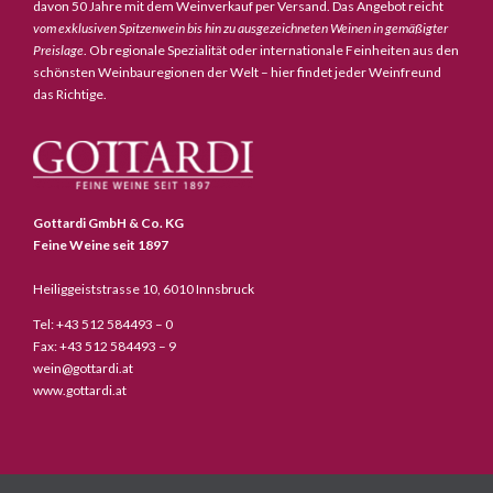
davon 50 Jahre mit dem Weinverkauf per Versand. Das Angebot reicht
vom exklusiven Spitzenwein bis hin zu ausgezeichneten Weinen in gemäßigter
Preislage
. Ob regionale Spezialität oder internationale Feinheiten aus den
schönsten Weinbauregionen der Welt – hier findet jeder Weinfreund
das Richtige.
Gottardi GmbH & Co. KG
Feine Weine seit 1897
Heiliggeiststrasse 10, 6010 Innsbruck
Tel: +43 512 584493 – 0
Fax: +43 512 584493 – 9
wein@gottardi.at
www.gottardi.at