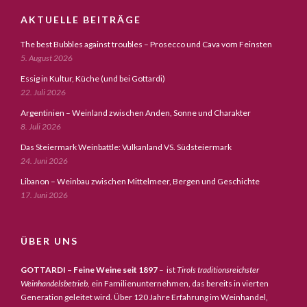
AKTUELLE BEITRÄGE
The best Bubbles against troubles – Prosecco und Cava vom Feinsten
5. August 2026
Essig in Kultur, Küche (und bei Gottardi)
22. Juli 2026
Argentinien – Weinland zwischen Anden, Sonne und Charakter
8. Juli 2026
Das Steiermark Weinbattle: Vulkanland VS. Südsteiermark
24. Juni 2026
Libanon – Weinbau zwischen Mittelmeer, Bergen und Geschichte
17. Juni 2026
ÜBER UNS
GOTTARDI – Feine Weine seit 1897
– ist
Tirols traditionsreichster
Weinhandelsbetrieb,
ein Familienunternehmen, das bereits in vierten
Generation geleitet wird. Über 120 Jahre Erfahrung im Weinhandel,