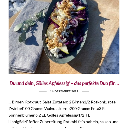
Du und dein ‚Gölles Apfelessig‘ – das perfekte Duo für …
16. DEZEMBER 2022
... Birnen-Rotkraut-Salat Zutaten: 2 Birnen1/2 Rotkohl1 rote
Zwiebel100 Gramm Walnusskerne200 Gramm Feta3 EL
Sonnenblumenöl2 EL Gölles Apfelessig1/2 TL
HonigSalzPfeffer Zubereitung Rotkohl fein hobeln, salzen und