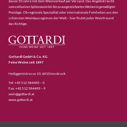
davon 50 Jahre mit dem Weinverkauf per Versand. Das Angebot reicht
vom exklusiven Spitzenwein bis hin zu ausgezeichneten Weinen in gemäßigter
Preislage
. Ob regionale Spezialität oder internationale Feinheiten aus den
schönsten Weinbauregionen der Welt – hier findet jeder Weinfreund
das Richtige.
Gottardi GmbH & Co. KG
Feine Weine seit 1897
Heiliggeiststrasse 10, 6010 Innsbruck
Tel: +43 512 584493 – 0
Fax: +43 512 584493 – 9
wein@gottardi.at
www.gottardi.at