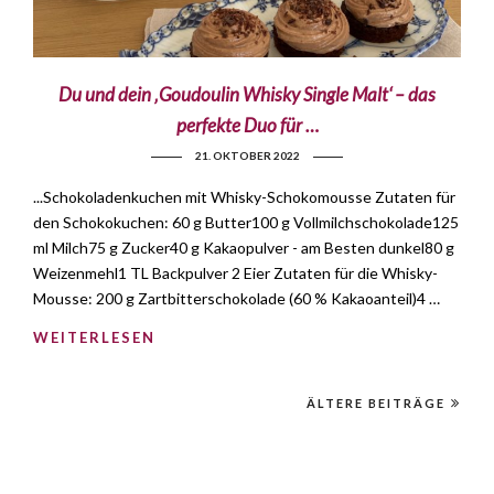
Du und dein ‚Goudoulin Whisky Single Malt‘ – das
perfekte Duo für …
21. OKTOBER 2022
...Schokoladenkuchen mit Whisky-Schokomousse Zutaten für
den Schokokuchen: 60 g Butter100 g Vollmilchschokolade125
ml Milch75 g Zucker40 g Kakaopulver - am Besten dunkel80 g
Weizenmehl1 TL Backpulver 2 Eier Zutaten für die Whisky-
Mousse: 200 g Zartbitterschokolade (60 % Kakaoanteil)4 …
WEITERLESEN
ÄLTERE BEITRÄGE