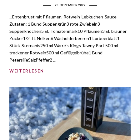
23. DEZEMBER 2022
...Entenbrust mit Pflaumen, Rotwein-Lebkuchen-Sauce
Zutaten: 1 Bund Suppengrün3 rote Zwiebeln3
Suppenknochen5 EL Tomatenmark10 Pflaumen3 EL brauner
Zucker1/2 TL Nelken6 Wacholderbeeren1 Lorbeerblatt1
Stück Sternanis250 ml Warre's Kings Tawny Port 500 ml
trockener Rotwein500 ml Geflügelbrühe1 Bund
PetersilieSalzPfeffer2 …
WEITERLESEN