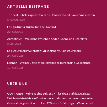
AKTUELLE BEITRÄGE
The best Bubbles against troubles – Prosecco und Cava vom Feinsten
5. August 2026
Essig in Kultur, Küche (und bei Gottardi)
22. Juli 2026
Argentinien – Weinland zwischen Anden, Sonne und Charakter
8. Juli 2026
Das Steiermark Weinbattle: Vulkanland VS. Südsteiermark
24. Juni 2026
Libanon – Weinbau zwischen Mittelmeer, Bergen und Geschichte
17. Juni 2026
ÜBER UNS
GOTTARDI – Feine Weine seit 1897
– ist
Tirols traditionsreichster
Weinhandelsbetrieb,
ein Familienunternehmen, das bereits in vierten
Generation geleitet wird. Über 120 Jahre Erfahrung im Weinhandel,