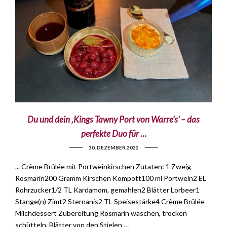
Du und dein ‚Kings Tawny Port von Warre’s‘ – das
perfekte Duo für …
30. DEZEMBER 2022
... Crème Brûlée mit Portweinkirschen Zutaten: 1 Zweig
Rosmarin200 Gramm Kirschen Kompott100 ml Portwein2 EL
Rohrzucker1/2 TL Kardamom, gemahlen2 Blätter Lorbeer1
Stange(n) Zimt2 Sternanis2 TL Speisestärke4 Crème Brûlée
Milchdessert Zubereitung Rosmarin waschen, trocken
schütteln, Blätter von den Stielen …