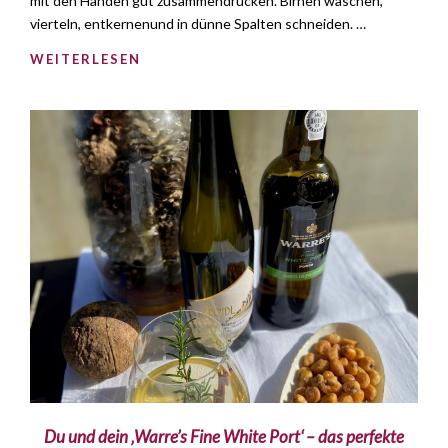
mit den Händen gut zusammendrücken. Birnen waschen,
vierteln, entkernenund in dünne Spalten schneiden. …
WEITERLESEN
Du und dein ‚Warre’s Fine White Port‘ – das perfekte