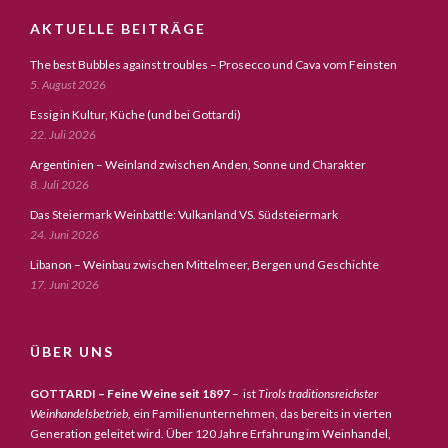
AKTUELLE BEITRÄGE
The best Bubbles against troubles – Prosecco und Cava vom Feinsten
5. August 2026
Essig in Kultur, Küche (und bei Gottardi)
22. Juli 2026
Argentinien – Weinland zwischen Anden, Sonne und Charakter
8. Juli 2026
Das Steiermark Weinbattle: Vulkanland VS. Südsteiermark
24. Juni 2026
Libanon – Weinbau zwischen Mittelmeer, Bergen und Geschichte
17. Juni 2026
ÜBER UNS
GOTTARDI – Feine Weine seit 1897
– ist
Tirols traditionsreichster
Weinhandelsbetrieb,
ein Familienunternehmen, das bereits in vierten
Generation geleitet wird. Über 120 Jahre Erfahrung im Weinhandel,