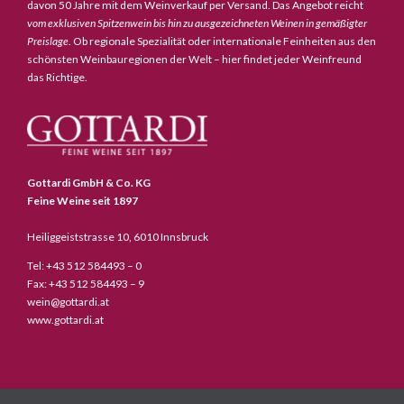
davon 50 Jahre mit dem Weinverkauf per Versand. Das Angebot reicht
vom exklusiven Spitzenwein bis hin zu ausgezeichneten Weinen in gemäßigter
Preislage
. Ob regionale Spezialität oder internationale Feinheiten aus den
schönsten Weinbauregionen der Welt – hier findet jeder Weinfreund
das Richtige.
Gottardi GmbH & Co. KG
Feine Weine seit 1897
Heiliggeiststrasse 10, 6010 Innsbruck
Tel: +43 512 584493 – 0
Fax: +43 512 584493 – 9
wein@gottardi.at
www.gottardi.at