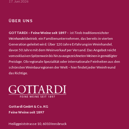
17. Juni 2026
ÜBER UNS
GOTTARDI – Feine Weine seit 1897
– ist
Tirols traditionsreichster
Weinhandelsbetrieb,
ein Familienunternehmen, das bereits in vierten
Generation geleitet wird. Über 120 Jahre Erfahrung im Weinhandel,
davon 50 Jahre mit dem Weinverkauf per Versand. Das Angebot reicht
vom exklusiven Spitzenwein bis hin zu ausgezeichneten Weinen in gemäßigter
Preislage
. Ob regionale Spezialität oder internationale Feinheiten aus den
schönsten Weinbauregionen der Welt – hier findet jeder Weinfreund
das Richtige.
Gottardi GmbH & Co. KG
Feine Weine seit 1897
Heiliggeiststrasse 10, 6010 Innsbruck