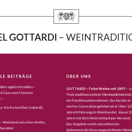
L GOTTARDI
– WEINTRADITIO
LE BEITRÄGE
ÜBER UNS
bles against troubles –
GOTTARDI – Feine Weine seit 1897
– is
d Cava vom Feinsten
Tirols traditionsreichster Weinhandelsbetrieb,
26
ein Familienunternehmen, das bereits in
vierten Generation geleitet wird. Über 12
tur, Küche (und bei Gottardi)
Jahre Erfahrung im Weinhandel, davon 5
Jahre mit dem Weinverkauf per Versand.
 – Weinland zwischen Anden,
Das Angebot reicht
vom exklusiven
harakter
Spitzenwein bis hin zu ausgezeichneten Wein