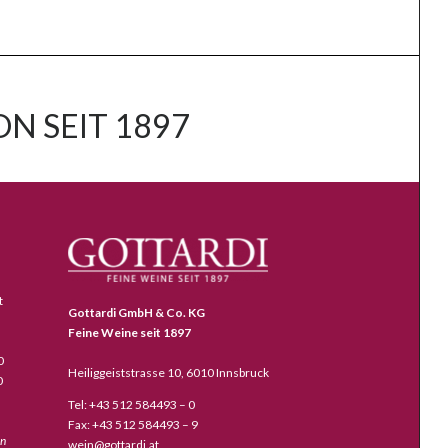
N SEIT 1897
t
Gottardi GmbH & Co. KG
Feine Weine seit 1897
0
Heiliggeiststrasse 10, 6010 Innsbruck
0
Tel: +43 512 584493 – 0
Fax: +43 512 584493 – 9
en
wein@gottardi.at