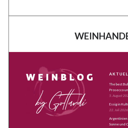
WEINHANDE
AKTUEL
The best Bub
Prosecco un
5. August 20
Essig in Kul
22. Juli 2026
Argentinien
Sonne und C