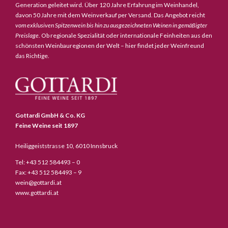
Generation geleitet wird. Über 120 Jahre Erfahrung im Weinhandel,
davon 50 Jahre mit dem Weinverkauf per Versand. Das Angebot reicht
vom exklusiven Spitzenwein bis hin zu ausgezeichneten Weinen in gemäßigter
Preislage
. Ob regionale Spezialität oder internationale Feinheiten aus den
schönsten Weinbauregionen der Welt – hier findet jeder Weinfreund
das Richtige.
Gottardi GmbH & Co. KG
Feine Weine seit 1897
Heiliggeiststrasse 10, 6010 Innsbruck
Tel: +43 512 584493 – 0
Fax: +43 512 584493 – 9
wein@gottardi.at
www.gottardi.at