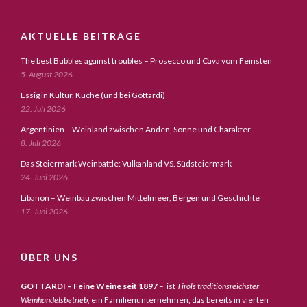
AKTUELLE BEITRÄGE
The best Bubbles against troubles – Prosecco und Cava vom Feinsten
5. August 2026
Essig in Kultur, Küche (und bei Gottardi)
22. Juli 2026
Argentinien – Weinland zwischen Anden, Sonne und Charakter
8. Juli 2026
Das Steiermark Weinbattle: Vulkanland VS. Südsteiermark
24. Juni 2026
Libanon – Weinbau zwischen Mittelmeer, Bergen und Geschichte
17. Juni 2026
ÜBER UNS
GOTTARDI – Feine Weine seit 1897
– ist
Tirols traditionsreichster
Weinhandelsbetrieb,
ein Familienunternehmen, das bereits in vierten