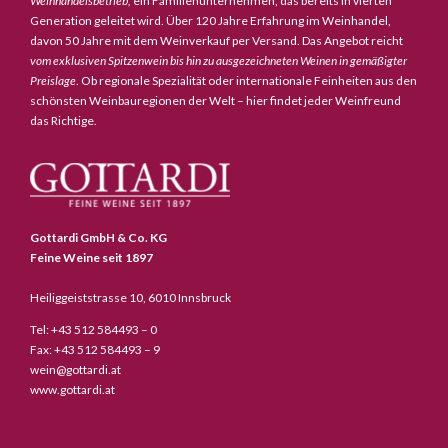
Weinhandelsbetrieb,
ein Familienunternehmen, das bereits in vierten
Generation geleitet wird. Über 120 Jahre Erfahrung im Weinhandel,
davon 50 Jahre mit dem Weinverkauf per Versand. Das Angebot reicht
vom exklusiven Spitzenwein bis hin zu ausgezeichneten Weinen in gemäßigter
Preislage
. Ob regionale Spezialität oder internationale Feinheiten aus den
schönsten Weinbauregionen der Welt – hier findet jeder Weinfreund
das Richtige.
Gottardi GmbH & Co. KG
Feine Weine seit 1897
Heiliggeiststrasse 10, 6010 Innsbruck
Tel: +43 512 584493 – 0
Fax: +43 512 584493 – 9
wein@gottardi.at
www.gottardi.at