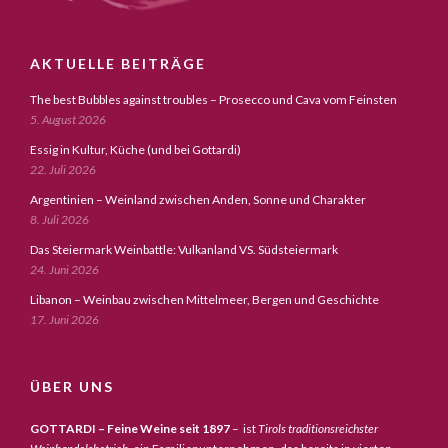
AKTUELLE BEITRÄGE
The best Bubbles against troubles – Prosecco und Cava vom Feinsten
5. August 2026
Essig in Kultur, Küche (und bei Gottardi)
22. Juli 2026
Argentinien – Weinland zwischen Anden, Sonne und Charakter
8. Juli 2026
Das Steiermark Weinbattle: Vulkanland VS. Südsteiermark
24. Juni 2026
Libanon – Weinbau zwischen Mittelmeer, Bergen und Geschichte
17. Juni 2026
ÜBER UNS
GOTTARDI – Feine Weine seit 1897
– ist
Tirols traditionsreichster