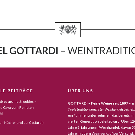
L GOTTARDI
– WEINTRADITIO
LE BEITRÄGE
ÜBER UNS
bles against troubles –
GOTTARDI – Feine Weine seit 1897
– is
d Cava vom Feinsten
Tirols traditionsreichster Weinhandelsbetrieb,
26
ein Familienunternehmen, das bereits in
vierten Generation geleitet wird. Über 12
tur, Küche (und bei Gottardi)
Jahre Erfahrung im Weinhandel, davon 5
Jahre mit dem Weinverkauf per Versand.