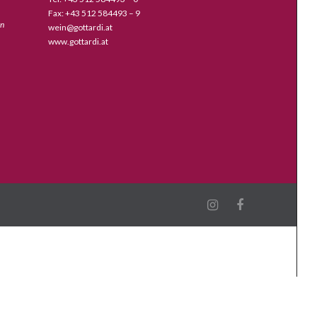
Fax: +43 512 584493 – 9
en
wein@gottardi.at
www.gottardi.at