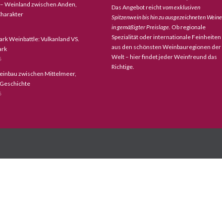
 – Weinland zwischen Anden,
Das Angebot reicht
vom exklusiven
harakter
Spitzenwein bis hin zu ausgezeichneten Wein
in gemäßigter Preislage
. Ob regionale
Spezialität oder internationale Feinheiten
ark Weinbattle: Vulkanland VS.
aus den schönsten Weinbauregionen der
ark
Welt – hier findet jeder Weinfreund das
6
Richtige.
einbau zwischen Mittelmeer,
 Geschichte
6