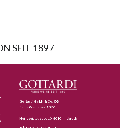
N SEIT 1897
t
Gottardi GmbH & Co. KG
Feine Weine seit 1897
0
Heiliggeiststrasse 10, 6010 Innsbruck
0
Tel: +43 512 584493 – 0