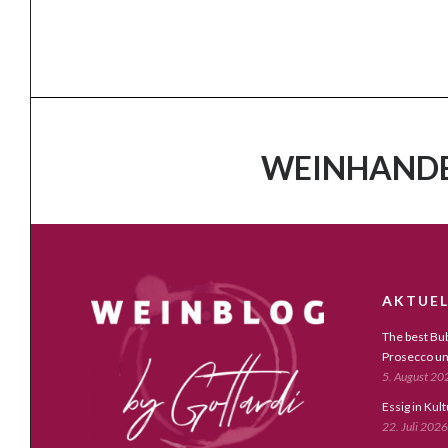
WEINHANDE
AKTUEL
The best Bub
Prosecco un
5. August 20
Essig in Kul
22. Juli 2026