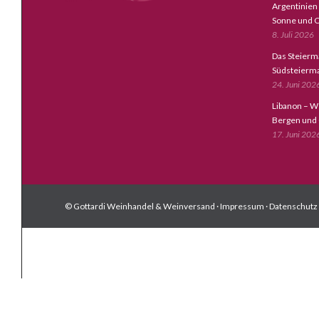
Argentinien
Sonne und C
8. Juli 2026
Das Steierm
Südsteierm
24. Juni 202
Libanon – W
Bergen und
17. Juni 202
© Gottardi Weinhandel & Weinversand ·
Impressum
·
Datenschutz