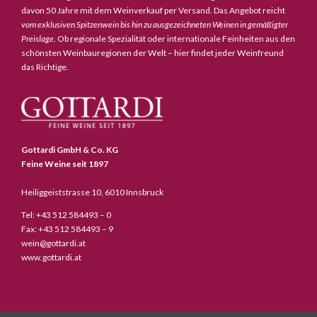
davon 50 Jahre mit dem Weinverkauf per Versand. Das Angebot reicht
vom exklusiven Spitzenwein bis hin zu ausgezeichneten Weinen in gemäßigter
Preislage
. Ob regionale Spezialität oder internationale Feinheiten aus den
schönsten Weinbauregionen der Welt – hier findet jeder Weinfreund
das Richtige.
Gottardi GmbH & Co. KG
Feine Weine seit 1897
Heiliggeiststrasse 10, 6010 Innsbruck
Tel: +43 512 584493 – 0
Fax: +43 512 584493 – 9
wein@gottardi.at
www.gottardi.at