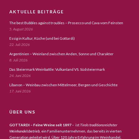
AKTUELLE BEITRÄGE
The best Bubbles against troubles – Prosecco und Cava vom Feinsten
5. August 2026
Essig in Kultur, Küche (und bei Gottardi)
22. Juli 2026
Argentinien – Weinland zwischen Anden, Sonne und Charakter
8. Juli 2026
Das Steiermark Weinbattle: Vulkanland VS. Südsteiermark
24. Juni 2026
Libanon – Weinbau zwischen Mittelmeer, Bergen und Geschichte
17. Juni 2026
ÜBER UNS
GOTTARDI – Feine Weine seit 1897
– ist
Tirols traditionsreichster
Weinhandelsbetrieb,
ein Familienunternehmen, das bereits in vierten
Generation geleitet wird. Über 120 Jahre Erfahrung im Weinhandel,