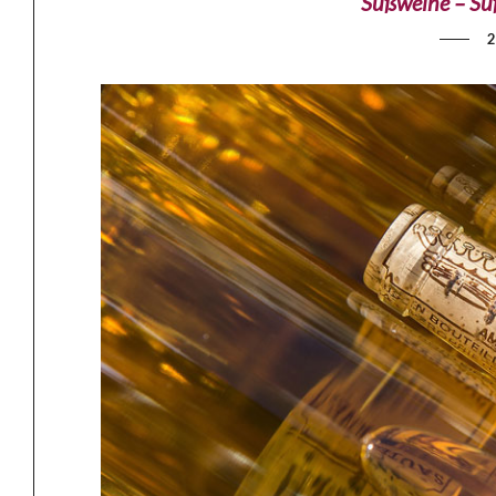
Süßweine – Sü
2