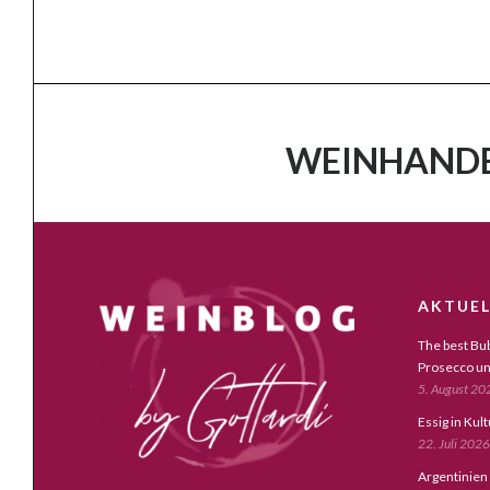
WEINHANDE
AKTUEL
The best Bub
Prosecco un
5. August 20
Essig in Kul
22. Juli 2026
Argentinien