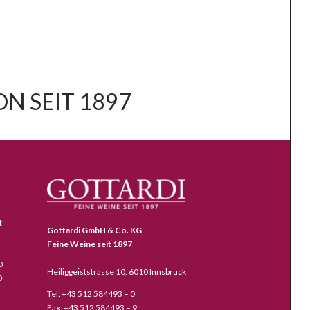
N SEIT 1897
t
Gottardi GmbH & Co. KG
Feine Weine seit 1897
0
Heiliggeiststrasse 10, 6010 Innsbruck
0
Tel: +43 512 584493 – 0
Fax: +43 512 584493 – 9