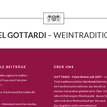
L GOTTARDI
– WEINTRADITIO
LE BEITRÄGE
ÜBER UNS
bles against troubles –
GOTTARDI – Feine Weine seit 1897
– is
d Cava vom Feinsten
Tirols traditionsreichster Weinhandelsbetrieb,
26
ein Familienunternehmen, das bereits in
vierten Generation geleitet wird. Über 12
tur, Küche (und bei Gottardi)
Jahre Erfahrung im Weinhandel, davon 5
Jahre mit dem Weinverkauf per Versand.
 – Weinland zwischen Anden,
Das Angebot reicht
vom exklusiven