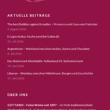
AKTUELLE BEITRÄGE
The best Bubbles against troubles – Prosecco und Cava vom Feinsten
5. August 2026
Essig in Kultur, Küche (und bei Gottardi)
22. Juli 2026
Argentinien – Weinland zwischen Anden, Sonne und Charakter
8. Juli 2026
Das Steiermark Weinbattle: Vulkanland VS. Südsteiermark
24. Juni 2026
Libanon – Weinbau zwischen Mittelmeer, Bergen und Geschichte
17. Juni 2026
ÜBER UNS
GOTTARDI – Feine Weine seit 1897
– ist
Tirols traditionsreichster
Weinhandelsbetrieb,
ein Familienunternehmen, das bereits in vierten