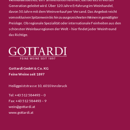
Generation geleitet wird. Über 120 Jahre Erfahrung im Weinhandel,
davon 50 Jahre mit dem Weinverkauf per Versand. Das Angebot reicht
vom exklusiven Spitzenwein bis hin zu ausgezeichneten Weinen in gemäßigter
Preislage
. Ob regionale Spezialität oder internationale Feinheiten aus den
schönsten Weinbauregionen der Welt – hier findet jeder Weinfreund
das Richtige.
Gottardi GmbH & Co. KG
Feine Weine seit 1897
Heiliggeiststrasse 10, 6010 Innsbruck
Tel: +43 512 584493 – 0
Fax: +43 512 584493 – 9
wein@gottardi.at
www.gottardi.at