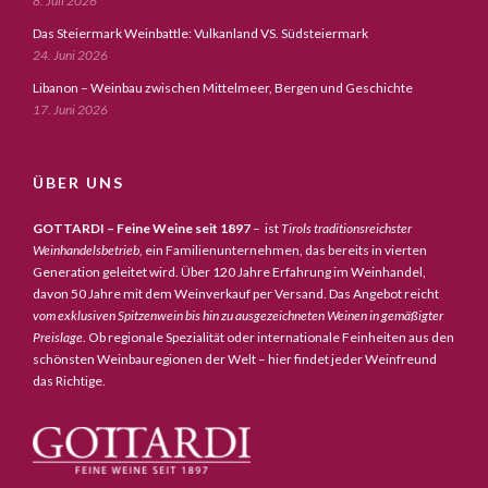
8. Juli 2026
Das Steiermark Weinbattle: Vulkanland VS. Südsteiermark
24. Juni 2026
Libanon – Weinbau zwischen Mittelmeer, Bergen und Geschichte
17. Juni 2026
ÜBER UNS
GOTTARDI – Feine Weine seit 1897
– ist
Tirols traditionsreichster
Weinhandelsbetrieb,
ein Familienunternehmen, das bereits in vierten
Generation geleitet wird. Über 120 Jahre Erfahrung im Weinhandel,
davon 50 Jahre mit dem Weinverkauf per Versand. Das Angebot reicht
vom exklusiven Spitzenwein bis hin zu ausgezeichneten Weinen in gemäßigter
Preislage
. Ob regionale Spezialität oder internationale Feinheiten aus den
schönsten Weinbauregionen der Welt – hier findet jeder Weinfreund
das Richtige.