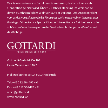
Weinhandelsbetrieb,
ein Familienunternehmen, das bereits in vierten
Generation geleitet wird. Über 120 Jahre Erfahrung im Weinhandel,
davon 50 Jahre mit dem Weinverkauf per Versand. Das Angebot reicht
vom exklusiven Spitzenwein bis hin zu ausgezeichneten Weinen in gemäßigter
Preislage
. Ob regionale Spezialität oder internationale Feinheiten aus den
schönsten Weinbauregionen der Welt – hier findet jeder Weinfreund
das Richtige.
Gottardi GmbH & Co. KG
Feine Weine seit 1897
Heiliggeiststrasse 10, 6010 Innsbruck
Tel: +43 512 584493 – 0
Fax: +43 512 584493 – 9
wein@gottardi.at
www.gottardi.at