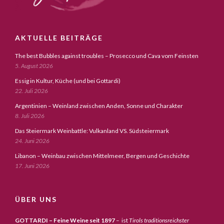
AKTUELLE BEITRÄGE
The best Bubbles against troubles – Prosecco und Cava vom Feinsten
5. August 2026
Essig in Kultur, Küche (und bei Gottardi)
22. Juli 2026
Argentinien – Weinland zwischen Anden, Sonne und Charakter
8. Juli 2026
Das Steiermark Weinbattle: Vulkanland VS. Südsteiermark
24. Juni 2026
Libanon – Weinbau zwischen Mittelmeer, Bergen und Geschichte
17. Juni 2026
ÜBER UNS
GOTTARDI – Feine Weine seit 1897
– ist
Tirols traditionsreichster