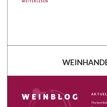
WEITERLESEN
WEINHANDE
AKTUEL
The best Bub