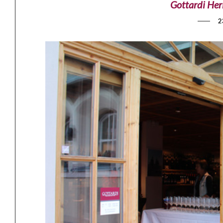
Gottardi He
2