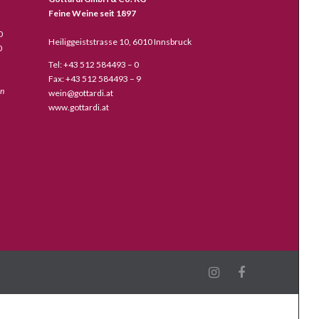
Feine Weine seit 1897
0
Heiliggeiststrasse 10, 6010 Innsbruck
0
Tel: +43 512 584493 – 0
Fax: +43 512 584493 – 9
en
wein@gottardi.at
www.gottardi.at