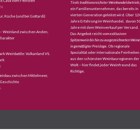
d Cava vom Feinsten
Tirols traditionsreichster Weinhandelsbetrieb,
26
ein Familienunternehmen, das bereits in
vierten Generation geleitet wird. Über 12
tur, Küche (und bei Gottardi)
Jahre Erfahrung im Weinhandel, davon 5
Jahre mit dem Weinverkauf per Versand.
 – Weinland zwischen Anden,
Das Angebot reicht
vom exklusiven
harakter
Spitzenwein bis hin zu ausgezeichneten Wein
in gemäßigter Preislage
. Ob regionale
Spezialität oder internationale Feinheiten
ark Weinbattle: Vulkanland VS.
aus den schönsten Weinbauregionen der
ark
Welt – hier findet jeder Weinfreund das
6
Richtige.
einbau zwischen Mittelmeer,
 Geschichte
6