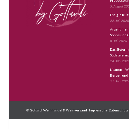
Prosecco un
5. August 20
Essig in Kul
22. Juli 2026
Argentinien
Sonne und C
8. Juli 2026
Das Steierm
Südsteierm
24. Juni 202
Libanon – W
Bergen und
17. Juni 202
© Gottardi Weinhandel & Weinversand ·
Impressum
·
Datenschutz