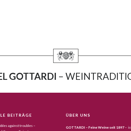
L GOTTARDI
– WEINTRADITIO
LE BEITRÄGE
ÜBER UNS
bles against troubles –
GOTTARDI – Feine Weine seit 1897
– is