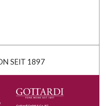
N SEIT 1897
t
Gottardi GmbH & Co. KG