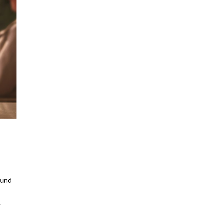
 und
…