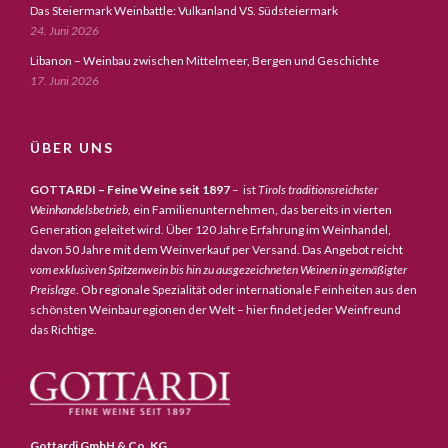
Das Steiermark Weinbattle: Vulkanland VS. Südsteiermark
24. Juni 2026
Libanon – Weinbau zwischen Mittelmeer, Bergen und Geschichte
17. Juni 2026
ÜBER UNS
GOTTARDI – Feine Weine seit 1897
– ist
Tirols traditionsreichster
Weinhandelsbetrieb,
ein Familienunternehmen, das bereits in vierten
Generation geleitet wird. Über 120 Jahre Erfahrung im Weinhandel,
davon 50 Jahre mit dem Weinverkauf per Versand. Das Angebot reicht
vom exklusiven Spitzenwein bis hin zu ausgezeichneten Weinen in gemäßigter
Preislage
. Ob regionale Spezialität oder internationale Feinheiten aus den
schönsten Weinbauregionen der Welt – hier findet jeder Weinfreund
das Richtige.
Gottardi GmbH & Co. KG