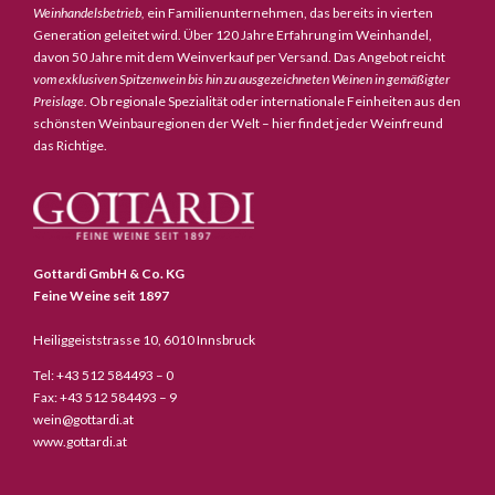
Weinhandelsbetrieb,
ein Familienunternehmen, das bereits in vierten
Generation geleitet wird. Über 120 Jahre Erfahrung im Weinhandel,
davon 50 Jahre mit dem Weinverkauf per Versand. Das Angebot reicht
vom exklusiven Spitzenwein bis hin zu ausgezeichneten Weinen in gemäßigter
Preislage
. Ob regionale Spezialität oder internationale Feinheiten aus den
schönsten Weinbauregionen der Welt – hier findet jeder Weinfreund
das Richtige.
Gottardi GmbH & Co. KG
Feine Weine seit 1897
Heiliggeiststrasse 10, 6010 Innsbruck
Tel: +43 512 584493 – 0
Fax: +43 512 584493 – 9
wein@gottardi.at
www.gottardi.at