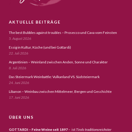
AKTUELLE BEITRÄGE
The best Bubbles against troubles – Prosecco und Cava vom Feinsten
5. August 2026
Essig in Kultur, Küche (und bei Gottardi)
22. Juli 2026
Argentinien – Weinland zwischen Anden, Sonne und Charakter
8. Juli 2026
Das Steiermark Weinbattle: Vulkanland VS. Südsteiermark
24. Juni 2026
Libanon – Weinbau zwischen Mittelmeer, Bergen und Geschichte
17. Juni 2026
ÜBER UNS
GOTTARDI – Feine Weine seit 1897
– ist
Tirols traditionsreichster