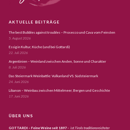
AKTUELLE BEITRÄGE
The best Bubbles against troubles – Prosecco und Cava vom Feinsten
5. August 2026
Essig in Kultur, Küche (und bei Gottardi)
22. Juli 2026
Argentinien – Weinland zwischen Anden, Sonne und Charakter
8. Juli 2026
Das Steiermark Weinbattle: Vulkanland VS. Südsteiermark
24. Juni 2026
Libanon – Weinbau zwischen Mittelmeer, Bergen und Geschichte
17. Juni 2026
ÜBER UNS
GOTTARDI – Feine Weine seit 1897
– ist
Tirols traditionsreichster