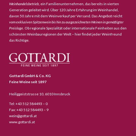
Weinhandelsbetrieb,
ein Familienunternehmen, das bereits in vierten
Generation geleitet wird. Über 120 Jahre Erfahrung im Weinhandel,
davon 50 Jahre mit dem Weinverkauf per Versand. Das Angebot reicht
vom exklusiven Spitzenwein bis hin zu ausgezeichneten Weinen in gemäßigter
Preislage
. Ob regionale Spezialität oder internationale Feinheiten aus den
schönsten Weinbauregionen der Welt – hier findet jeder Weinfreund
das Richtige.
Gottardi GmbH & Co. KG
Feine Weine seit 1897
Heiliggeiststrasse 10, 6010 Innsbruck
Tel: +43 512 584493 – 0
Fax: +43 512 584493 – 9
wein@gottardi.at
www.gottardi.at