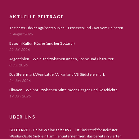
AKTUELLE BEITRÄGE
The best Bubbles against troubles – Prosecco und Cava vom Feinsten
5. August 2026
Essig in Kultur, Küche (und bei Gottardi)
22. Juli 2026
Argentinien – Weinland zwischen Anden, Sonne und Charakter
8. Juli 2026
Das Steiermark Weinbattle: Vulkanland VS. Südsteiermark
24. Juni 2026
Libanon – Weinbau zwischen Mittelmeer, Bergen und Geschichte
17. Juni 2026
ÜBER UNS
GOTTARDI – Feine Weine seit 1897
– ist
Tirols traditionsreichster
Weinhandelsbetrieb,
ein Familienunternehmen, das bereits in vierten