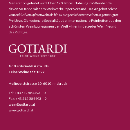
Generation geleitet wird. Über 120 Jahre Erfahrung im Weinhandel,
davon 50 Jahre mit dem Weinverkauf per Versand. Das Angebot reicht
vom exklusiven Spitzenwein bis hin zu ausgezeichneten Weinen in gemäßigter
Preislage
. Ob regionale Spezialität oder internationale Feinheiten aus den
schönsten Weinbauregionen der Welt – hier findet jeder Weinfreund
das Richtige.
Gottardi GmbH & Co. KG
Feine Weine seit 1897
Heiliggeiststrasse 10, 6010 Innsbruck
Tel: +43 512 584493 – 0
Fax: +43 512 584493 – 9
wein@gottardi.at
www.gottardi.at