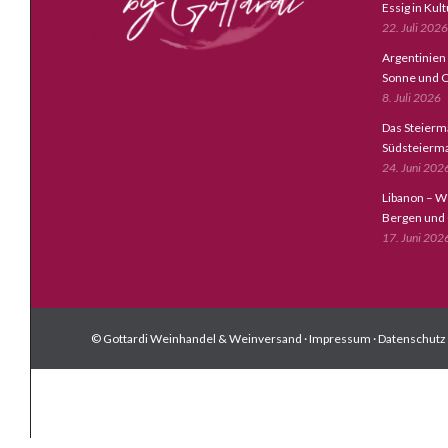
Essig in Kul
22. Juli 2026
Argentinien
Sonne und C
8. Juli 2026
Das Steierm
Südsteierm
24. Juni 202
Libanon – W
Bergen und
17. Juni 202
© Gottardi Weinhandel & Weinversand ·
Impressum
·
Datenschutz