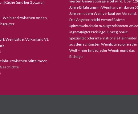
vierten Generation geleitet wird. Über 12
tur, Küche (und bei Gottardi)
Jahre Erfahrung im Weinhandel, davon 5
Jahre mit dem Weinverkauf per Versand.
 – Weinland zwischen Anden,
Das Angebot reicht
vom exklusiven
harakter
Spitzenwein bis hin zu ausgezeichneten Wein
in gemäßigter Preislage
. Ob regionale
Spezialität oder internationale Feinheiten
ark Weinbattle: Vulkanland VS.
aus den schönsten Weinbauregionen der
ark
Welt – hier findet jeder Weinfreund das
6
Richtige.
einbau zwischen Mittelmeer,
 Geschichte
6