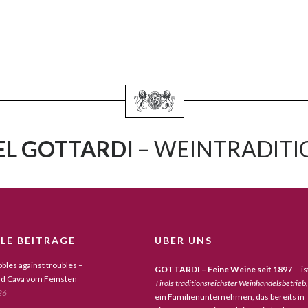
L GOTTARDI
– WEINTRADITIO
LE BEITRÄGE
ÜBER UNS
bles against troubles –
GOTTARDI – Feine Weine seit 1897
– is
d Cava vom Feinsten
Tirols traditionsreichster Weinhandelsbetrieb,
26
ein Familienunternehmen, das bereits in