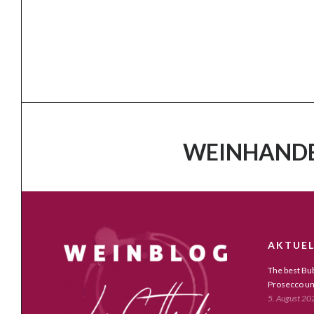
WEINHANDE
AKTUEL
The best Bub
Prosecco un
5. August 20