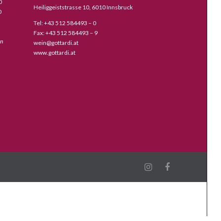
0
Heiliggeiststrasse 10, 6010 Innsbruck
0
Tel: +43 512 584493 – 0
Fax: +43 512 584493 – 9
en
wein@gottardi.at
www.gottardi.at