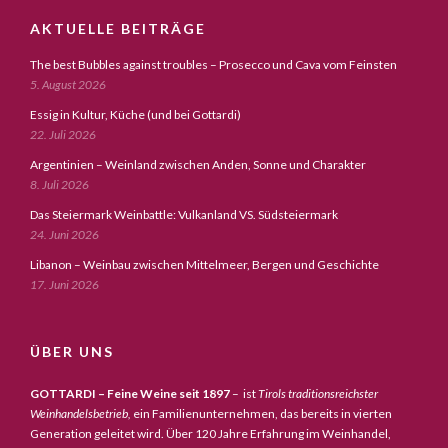
AKTUELLE BEITRÄGE
The best Bubbles against troubles – Prosecco und Cava vom Feinsten
5. August 2026
Essig in Kultur, Küche (und bei Gottardi)
22. Juli 2026
Argentinien – Weinland zwischen Anden, Sonne und Charakter
8. Juli 2026
Das Steiermark Weinbattle: Vulkanland VS. Südsteiermark
24. Juni 2026
Libanon – Weinbau zwischen Mittelmeer, Bergen und Geschichte
17. Juni 2026
ÜBER UNS
GOTTARDI – Feine Weine seit 1897
– ist
Tirols traditionsreichster
Weinhandelsbetrieb,
ein Familienunternehmen, das bereits in vierten
Generation geleitet wird. Über 120 Jahre Erfahrung im Weinhandel,