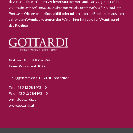
davon 50 Jahre mit dem Weinverkauf per Versand. Das Angebot reicht
vom exklusiven Spitzenwein bis hin zu ausgezeichneten Weinen in gemäßigter
Preislage
. Ob regionale Spezialität oder internationale Feinheiten aus den
schönsten Weinbauregionen der Welt – hier findet jeder Weinfreund
das Richtige.
Gottardi GmbH & Co. KG
Feine Weine seit 1897
Heiliggeiststrasse 10, 6010 Innsbruck
Tel: +43 512 584493 – 0
Fax: +43 512 584493 – 9
wein@gottardi.at
www.gottardi.at