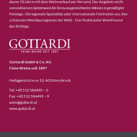
davon 50 Jahre mit dem Weinverkauf per Versand. Das Angebot reicht
vom exklusiven Spitzenwein bis hin zu ausgezeichneten Weinen in gemäßigter
Preislage
. Ob regionale Spezialität oder internationale Feinheiten aus den
schönsten Weinbauregionen der Welt – hier findet jeder Weinfreund
das Richtige.
Gottardi GmbH & Co. KG
Feine Weine seit 1897
Heiliggeiststrasse 10, 6010 Innsbruck
Tel: +43 512 584493 – 0
Fax: +43 512 584493 – 9
wein@gottardi.at
www.gottardi.at