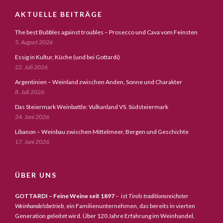
AKTUELLE BEITRÄGE
The best Bubbles against troubles – Prosecco und Cava vom Feinsten
5. August 2026
Essig in Kultur, Küche (und bei Gottardi)
22. Juli 2026
Argentinien – Weinland zwischen Anden, Sonne und Charakter
8. Juli 2026
Das Steiermark Weinbattle: Vulkanland VS. Südsteiermark
24. Juni 2026
Libanon – Weinbau zwischen Mittelmeer, Bergen und Geschichte
17. Juni 2026
ÜBER UNS
GOTTARDI – Feine Weine seit 1897
– ist
Tirols traditionsreichster
Weinhandelsbetrieb,
ein Familienunternehmen, das bereits in vierten
Generation geleitet wird. Über 120 Jahre Erfahrung im Weinhandel,