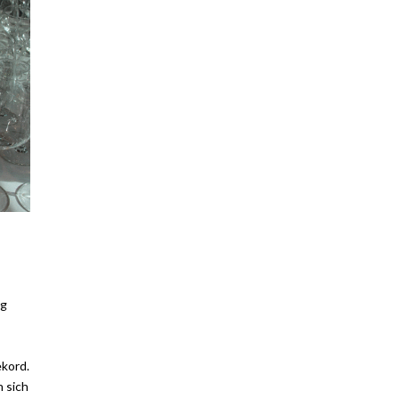
ng
kord.
 sich