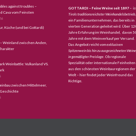
bles against troubles –
GOTTARDI – Feine Weine seit 1897
– is
d Cava vom Feinsten
Tirols traditionsreichster Weinhandelsbetrieb,
26
ein Familienunternehmen, das bereits in
vierten Generation geleitet wird. Über 12
tur, Küche (und bei Gottardi)
Jahre Erfahrung im Weinhandel, davon 5
Jahre mit dem Weinverkauf per Versand.
 – Weinland zwischen Anden,
Das Angebot reicht
vom exklusiven
harakter
Spitzenwein bis hin zu ausgezeichneten Wein
in gemäßigter Preislage
. Ob regionale
Spezialität oder internationale Feinheiten
ark Weinbattle: Vulkanland VS.
aus den schönsten Weinbauregionen der
ark
Welt – hier findet jeder Weinfreund das
6
Richtige.
einbau zwischen Mittelmeer,
 Geschichte
6