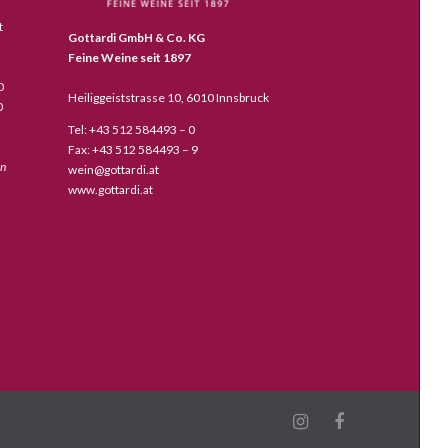
t
Gottardi GmbH & Co. KG
Feine Weine seit 1897
0
Heiliggeiststrasse 10, 6010 Innsbruck
0
Tel: +43 512 584493 – 0
Fax: +43 512 584493 – 9
en
wein@gottardi.at
www.gottardi.at