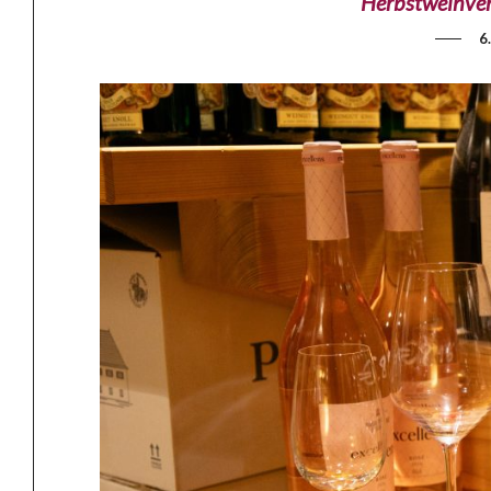
Herbstweinverk
6