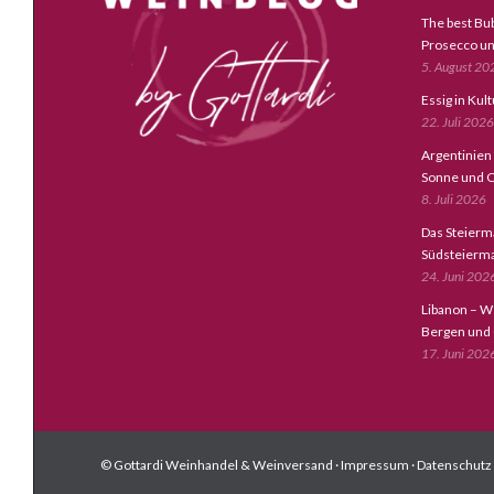
The best Bub
Prosecco un
5. August 20
Essig in Kul
22. Juli 2026
Argentinien
Sonne und C
8. Juli 2026
Das Steierm
Südsteierm
24. Juni 202
Libanon – W
Bergen und
17. Juni 202
© Gottardi Weinhandel & Weinversand ·
Impressum
·
Datenschutz