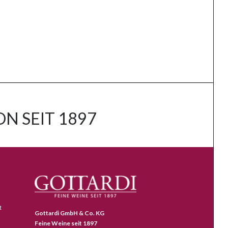
N SEIT 1897
t
Gottardi GmbH & Co. KG
Feine Weine seit 1897