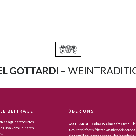
L GOTTARDI
– WEINTRADITIO
LE BEITRÄGE
ÜBER UNS
bles against troubles –
GOTTARDI – Feine Weine seit 1897
– is
d Cava vom Feinsten
Tirols traditionsreichster Weinhandelsbetrieb,
26
ein Familienunternehmen, das bereits in