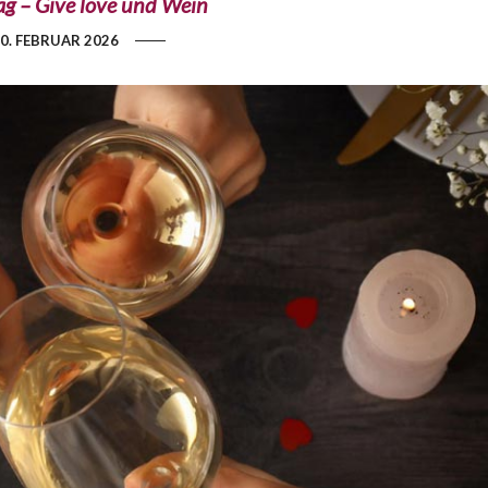
ag – Give love und Wein
0. FEBRUAR 2026