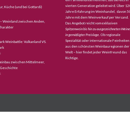
vierten Generation geleitet wird. Über 12
tur, Küche (und bei Gottardi)
Jahre Erfahrung im Weinhandel, davon 5
Jahre mit dem Weinverkauf per Versand.
 – Weinland zwischen Anden,
Das Angebot reicht
vom exklusiven
harakter
Spitzenwein bis hin zu ausgezeichneten Wein
in gemäßigter Preislage
. Ob regionale
Spezialität oder internationale Feinheiten
ark Weinbattle: Vulkanland VS.
aus den schönsten Weinbauregionen der
ark
Welt – hier findet jeder Weinfreund das
6
Richtige.
einbau zwischen Mittelmeer,
 Geschichte
6