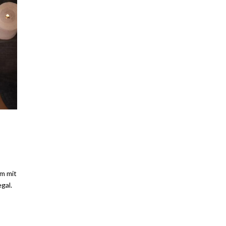
lm mit
gal.