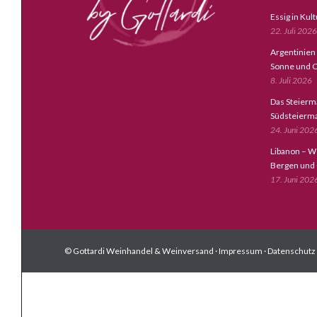
Essig in Kul
22. Juli 2026
Argentinien
Sonne und C
8. Juli 2026
Das Steierm
Südsteierm
24. Juni 202
Libanon – W
Bergen und
17. Juni 202
© Gottardi Weinhandel & Weinversand ·
Impressum
·
Datenschutz