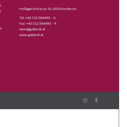
0
Heiliggeiststrasse 10, 6010 Innsbruck
0
Tel: +43 512 584493 – 0
Fax: +43 512 584493 – 9
en
wein@gottardi.at
www.gottardi.at