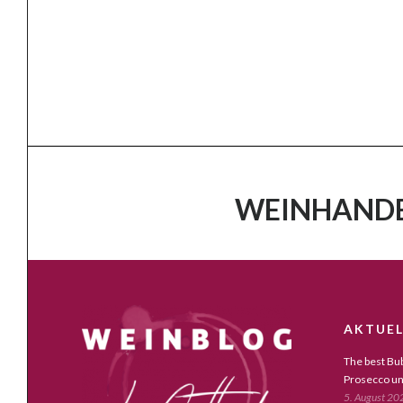
WEINHANDE
AKTUEL
The best Bub
Prosecco un
5. August 20