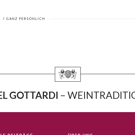
S
/
GANZ PERSÖNLICH
L GOTTARDI
– WEINTRADITIO