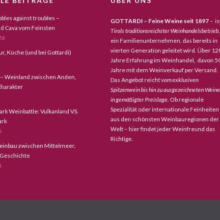
LE BEITRÄGE
ÜBER UNS
bles against troubles –
GOTTARDI – Feine Weine seit 1897
– is
d Cava vom Feinsten
Tirols traditionsreichster Weinhandelsbetrieb,
26
ein Familienunternehmen, das bereits in
vierten Generation geleitet wird. Über 12
tur, Küche (und bei Gottardi)
Jahre Erfahrung im Weinhandel, davon 5
Jahre mit dem Weinverkauf per Versand.
 – Weinland zwischen Anden,
Das Angebot reicht
vom exklusiven
harakter
Spitzenwein bis hin zu ausgezeichneten Wein
in gemäßigter Preislage
. Ob regionale
Spezialität oder internationale Feinheiten
ark Weinbattle: Vulkanland VS.
aus den schönsten Weinbauregionen der
ark
Welt – hier findet jeder Weinfreund das
6
Richtige.
einbau zwischen Mittelmeer,
 Geschichte
6