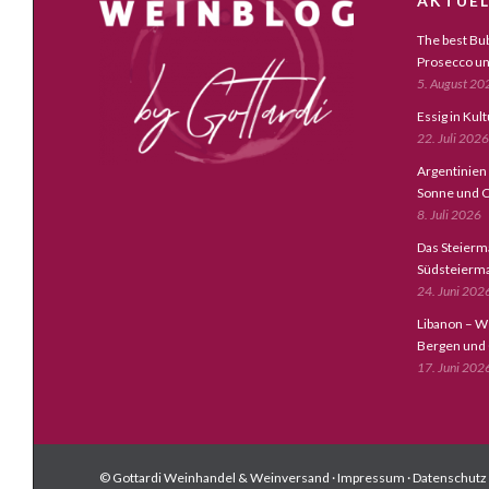
AKTUEL
The best Bub
Prosecco un
5. August 20
Essig in Kul
22. Juli 2026
Argentinien
Sonne und C
8. Juli 2026
Das Steierm
Südsteierm
24. Juni 202
Libanon – W
Bergen und
17. Juni 202
© Gottardi Weinhandel & Weinversand ·
Impressum
·
Datenschutz