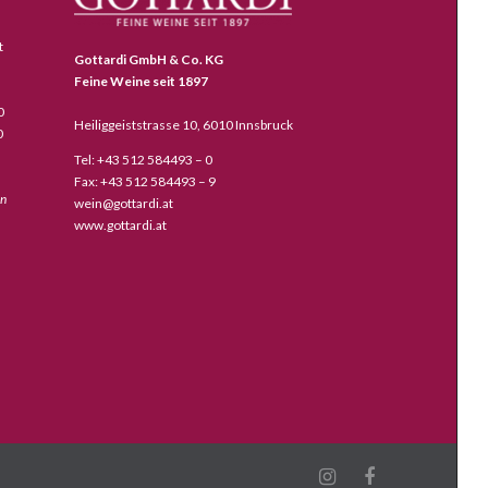
t
Gottardi GmbH & Co. KG
Feine Weine seit 1897
0
Heiliggeiststrasse 10, 6010 Innsbruck
0
Tel: +43 512 584493 – 0
Fax: +43 512 584493 – 9
en
wein@gottardi.at
www.gottardi.at