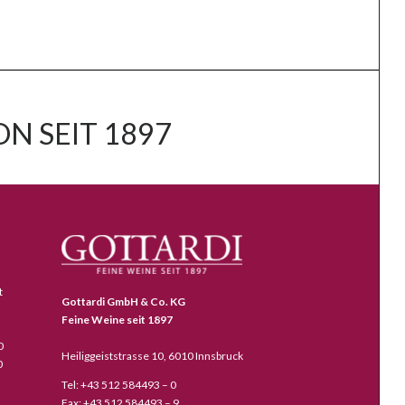
N SEIT 1897
t
Gottardi GmbH & Co. KG
Feine Weine seit 1897
0
Heiliggeiststrasse 10, 6010 Innsbruck
0
Tel: +43 512 584493 – 0
Fax: +43 512 584493 – 9