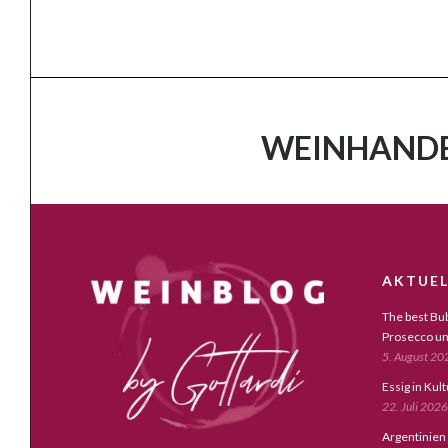
WEINHANDE
AKTUEL
The best Bub
Prosecco un
5. August 20
Essig in Kul
22. Juli 2026
Argentinien