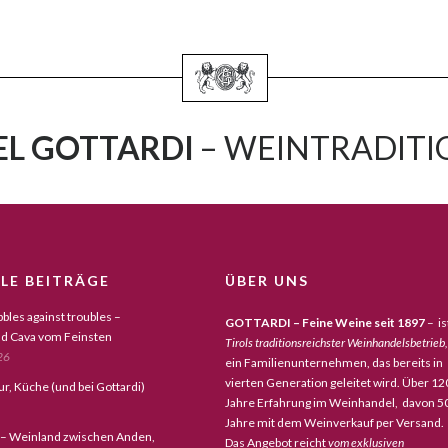
L GOTTARDI
– WEINTRADITIO
LE BEITRÄGE
ÜBER UNS
bles against troubles –
GOTTARDI – Feine Weine seit 1897
– is
d Cava vom Feinsten
Tirols traditionsreichster Weinhandelsbetrieb,
26
ein Familienunternehmen, das bereits in
vierten Generation geleitet wird. Über 12
tur, Küche (und bei Gottardi)
Jahre Erfahrung im Weinhandel, davon 5
Jahre mit dem Weinverkauf per Versand.
 – Weinland zwischen Anden,
Das Angebot reicht
vom exklusiven