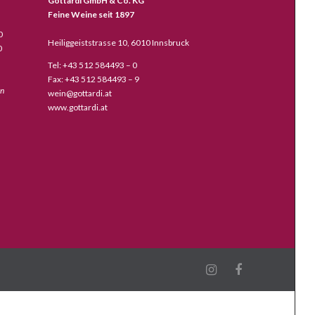
Gottardi GmbH & Co. KG
Feine Weine seit 1897
0
Heiliggeiststrasse 10, 6010 Innsbruck
0
Tel: +43 512 584493 – 0
Fax: +43 512 584493 – 9
en
wein@gottardi.at
www.gottardi.at