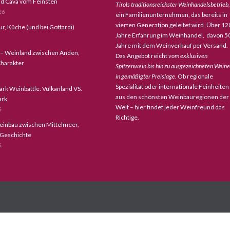
d Cava vom Feinsten
Tirols traditionsreichster Weinhandelsbetrieb,
26
ein Familienunternehmen, das bereits in
vierten Generation geleitet wird. Über 12
tur, Küche (und bei Gottardi)
Jahre Erfahrung im Weinhandel, davon 5
Jahre mit dem Weinverkauf per Versand.
 – Weinland zwischen Anden,
Das Angebot reicht
vom exklusiven
harakter
Spitzenwein bis hin zu ausgezeichneten Wein
in gemäßigter Preislage
. Ob regionale
Spezialität oder internationale Feinheiten
ark Weinbattle: Vulkanland VS.
aus den schönsten Weinbauregionen der
ark
Welt – hier findet jeder Weinfreund das
6
Richtige.
einbau zwischen Mittelmeer,
 Geschichte
6