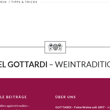
MEIN
/
TIPPS & TRICKS
L GOTTARDI
– WEINTRADITIO
LE BEITRÄGE
ÜBER UNS
bles against troubles –
GOTTARDI – Feine Weine seit 1897
– is