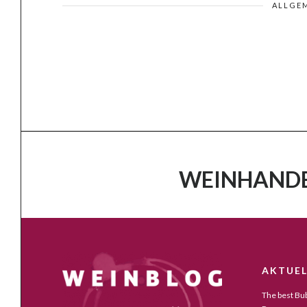
ALLGE
WEINHANDE
AKTUEL
The best Bub