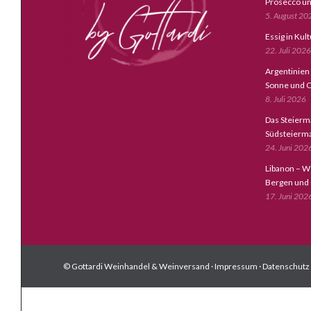
Prosecco un
5. August 20
Essig in Kul
22. Juli 2026
Argentinien
Sonne und C
8. Juli 2026
Das Steierm
Südsteierm
24. Juni 202
Libanon – W
Bergen und
17. Juni 202
© Gottardi Weinhandel & Weinversand ·
Impressum
·
Datenschutz