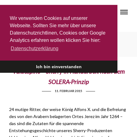
Wir verwenden Cookies auf unserer
Webseite. Sollten Sie mehr über unsere
Datenschutzrichtlinen, Cookies oder Google
Amontillado Tio Diego Sherry
Analytics erfahren wollen klicken Sie hier:
Datenschutzerklärung
Ich bin einverstanden
Valdespino – Sherry in Handarbeit nach dem
SOLERA-Prinzip
11. FEBRUAR 2015
24 mutige Ritter, der weise König Alfons X. und die Befreiung
des von den Arabern belagerten Ortes Jerez im Jahr 1264 –
das sind die Zutaten für die spannende
Entstehungsgeschichte unseres Sherry-Produzenten