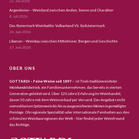
22. Juli 2026
Argentinien – Weinland zwischen Anden, Sonne und Charakter
8. Juli 2026
Das Steiermark Weinbattle: Vulkanland VS. Südsteiermark
24. Juni 2026
Libanon – Weinbau zwischen Mittelmeer, Bergen und Geschichte
17. Juni 2026
ÜBER UNS
GOTTARDI – Feine Weine seit 1897
– ist
Tirols traditionsreichster
Weinhandelsbetrieb,
ein Familienunternehmen, das bereits in vierten
Generation geleitet wird. Über 120 Jahre Erfahrung im Weinhandel,
davon 50 Jahre mit dem Weinverkauf per Versand. Das Angebot reicht
vom exklusiven Spitzenwein bis hin zu ausgezeichneten Weinen in gemäßigter
Preislage
. Ob regionale Spezialität oder internationale Feinheiten aus den
schönsten Weinbauregionen der Welt – hier findet jeder Weinfreund
das Richtige.