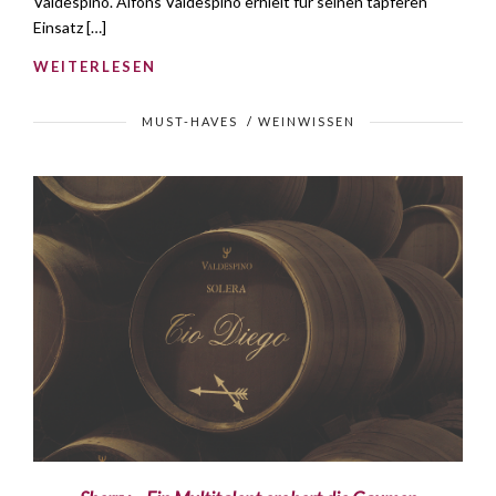
Valdespino. Alfons Valdespino erhielt für seinen tapferen
Einsatz […]
WEITERLESEN
MUST-HAVES
/
WEINWISSEN