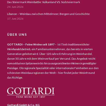
Das Steiermark Weinbattle: Vulkanland VS. Südsteiermark
24. Juni 2026
Libanon – Weinbau zwischen Mittelmeer, Bergen und Geschichte
17. Juni 2026
ÜBER UNS
GOTTARDI – Feine Weine seit 1897
– ist
Tirols traditionsreichster
Weinhandelsbetrieb,
ein Familienunternehmen, das bereits in vierten
Generation geleitet wird. Über 120 Jahre Erfahrung im Weinhandel,
davon 50 Jahre mit dem Weinverkauf per Versand. Das Angebot reicht
vom exklusiven Spitzenwein bis hin zu ausgezeichneten Weinen in gemäßigter
Preislage
. Ob regionale Spezialität oder internationale Feinheiten aus den
schönsten Weinbauregionen der Welt – hier findet jeder Weinfreund
das Richtige.
Gottardi GmbH & Co. KG