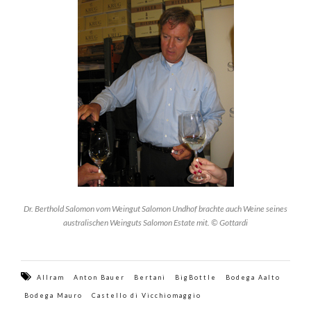
Dr. Berthold Salomon vom Weingut Salomon Undhof brachte auch Weine seines
australischen Weinguts Salomon Estate mit. © Gottardi
Allram
Anton Bauer
Bertani
BigBottle
Bodega Aalto
Bodega Mauro
Castello di Vicchiomaggio