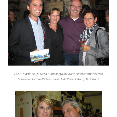
v.l.n.r.: Martin Heigl, Katja Künssberg/Direktorin Hotel Astoria Seefeld,
Sommelier Gerhard Schmutz und Hilde Petteck (F&B). © Gottardi