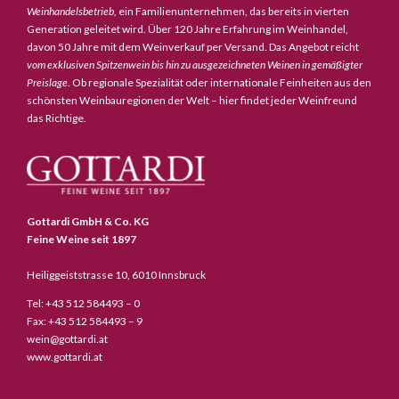
Weinhandelsbetrieb,
ein Familienunternehmen, das bereits in vierten
Generation geleitet wird. Über 120 Jahre Erfahrung im Weinhandel,
davon 50 Jahre mit dem Weinverkauf per Versand. Das Angebot reicht
vom exklusiven Spitzenwein bis hin zu ausgezeichneten Weinen in gemäßigter
Preislage
. Ob regionale Spezialität oder internationale Feinheiten aus den
schönsten Weinbauregionen der Welt – hier findet jeder Weinfreund
das Richtige.
Gottardi GmbH & Co. KG
Feine Weine seit 1897
Heiliggeiststrasse 10, 6010 Innsbruck
Tel: +43 512 584493 – 0
Fax: +43 512 584493 – 9
wein@gottardi.at
www.gottardi.at