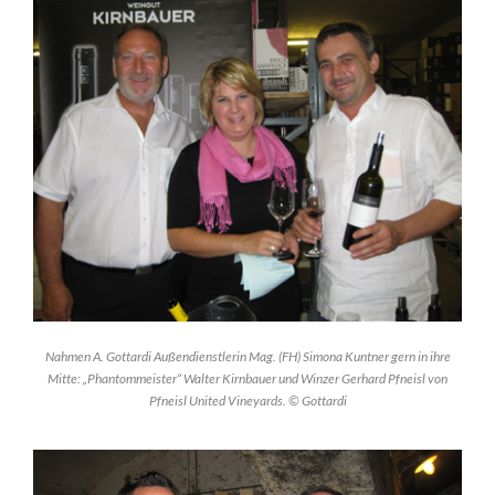
Nahmen A. Gottardi Außendienstlerin Mag. (FH) Simona Kuntner gern in ihre
Mitte: „Phantommeister“ Walter Kirnbauer und Winzer Gerhard Pfneisl von
Pfneisl United Vineyards. © Gottardi