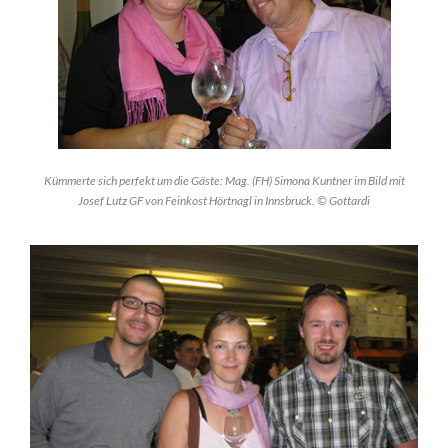
Kümmerte sich perfekt um die Gäste: Mag. (FH) Simona Kuntner im Bild mit
Josef Lutz GF von Feinkost Hörtnagl in Innsbruck. © Gottardi