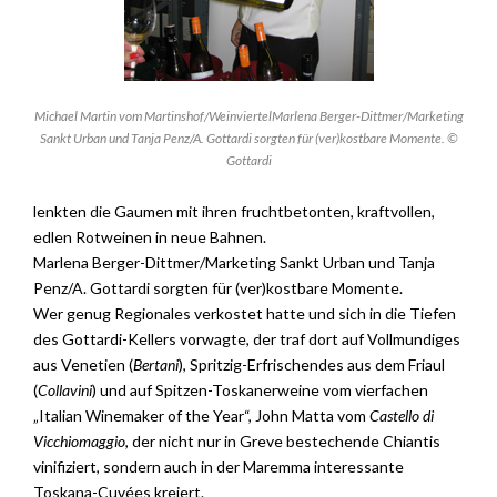
Michael Martin vom Martinshof/WeinviertelMarlena Berger-Dittmer/Marketing
Sankt Urban und Tanja Penz/A. Gottardi sorgten für (ver)kostbare Momente. ©
Gottardi
lenkten die Gaumen mit ihren fruchtbetonten, kraftvollen,
edlen Rotweinen in neue Bahnen.
Marlena Berger-Dittmer/Marketing Sankt Urban und Tanja
Penz/A. Gottardi sorgten für (ver)kostbare Momente.
Wer genug Regionales verkostet hatte und sich in die Tiefen
des Gottardi-Kellers vorwagte, der traf dort auf Vollmundiges
aus Venetien (
Bertani
), Spritzig-Erfrischendes aus dem Friaul
(
Collavini
) und auf Spitzen-Toskanerweine vom vierfachen
„Italian Winemaker of the Year“, John Matta vom
Castello di
Vicchiomaggio
, der nicht nur in Greve bestechende Chiantis
vinifiziert, sondern auch in der Maremma interessante
Toskana-Cuvées kreiert.