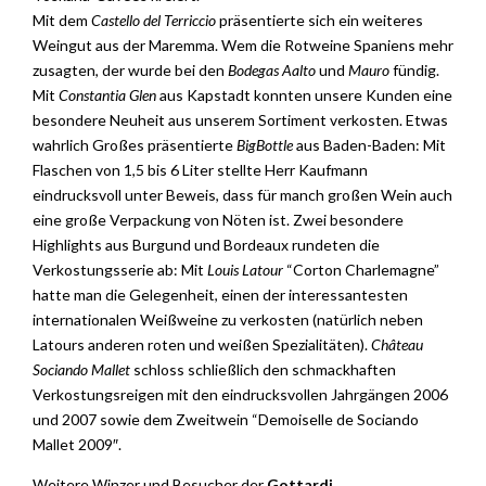
Mit dem
Castello del Terriccio
präsentierte sich ein weiteres
Weingut aus der Maremma. Wem die Rotweine Spaniens mehr
zusagten, der wurde bei den
Bodegas Aalto
und
Mauro
fündig.
Mit
Constantia Glen
aus Kapstadt konnten unsere Kunden eine
besondere Neuheit aus unserem Sortiment verkosten. Etwas
wahrlich Großes präsentierte
BigBottle
aus Baden-Baden: Mit
Flaschen von 1,5 bis 6 Liter stellte Herr Kaufmann
eindrucksvoll unter Beweis, dass für manch großen Wein auch
eine große Verpackung von Nöten ist. Zwei besondere
Highlights aus Burgund und Bordeaux rundeten die
Verkostungsserie ab: Mit
Louis Latour
“Corton Charlemagne”
hatte man die Gelegenheit, einen der interessantesten
internationalen Weißweine zu verkosten (natürlich neben
Latours anderen roten und weißen Spezialitäten).
Château
Sociando Mallet
schloss schließlich den schmackhaften
Verkostungsreigen mit den eindrucksvollen Jahrgängen 2006
und 2007 sowie dem Zweitwein “Demoiselle de Sociando
Mallet 2009″.
Weitere Winzer und Besucher der
Gottardi