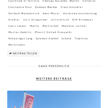
Castellod el Terricio
Chateau Sociando -Mallet
Collavini
Constantia Glen
Domäne Wachau
Franz Schindler
Gerhard Markowitsch
Hans Moser
Herbstweinverkostung
Hiedler
Juris Stiegelmar
Jurtschitsch
K+K Kirnbauer
Louis Latour
Mailly
Martinshof
Matthias Leitner
Muster-Gamlitz
Pfneisl United Vineyards
Rotweingut Lang
Salomon Undhof
Schmid
Tradition
Weinrieder
BEITRAG TEILEN
GANZ PERSÖNLICH
WEITERE BEITRÄGE