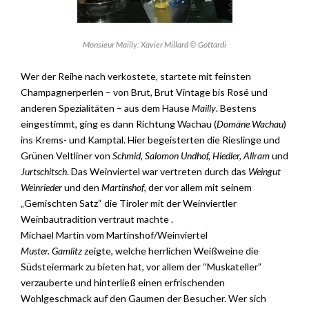
Monsieur Mailly: Xavier Millard © Gottardi
Wer der Reihe nach verkostete, startete mit feinsten
Champagnerperlen – von Brut, Brut Vintage bis Rosé und
anderen Spezialitäten – aus dem Hause
Mailly
. Bestens
eingestimmt, ging es dann Richtung Wachau (
Domäne Wachau
)
ins Krems- und Kamptal. Hier begeisterten die Rieslinge und
Grünen Veltliner von
Schmid, Salomon Undhof, Hiedler, Allram
und
Jurtschitsch
. Das Weinviertel war vertreten durch das
Weingut
Weinrieder
und den
Martinshof
, der vor allem mit seinem
„Gemischten Satz“ die Tiroler mit der Weinviertler
Weinbautradition vertraut machte .
Michael Martin vom Martinshof/Weinviertel
Muster. Gamlitz
zeigte, welche herrlichen Weißweine die
Südsteiermark zu bieten hat, vor allem der “Muskateller”
verzauberte und hinterließ einen erfrischenden
Wohlgeschmack auf den Gaumen der Besucher. Wer sich