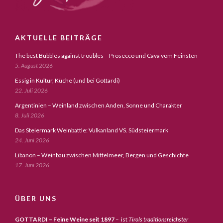
AKTUELLE BEITRÄGE
The best Bubbles against troubles – Prosecco und Cava vom Feinsten
5. August 2026
Essig in Kultur, Küche (und bei Gottardi)
22. Juli 2026
Argentinien – Weinland zwischen Anden, Sonne und Charakter
8. Juli 2026
Das Steiermark Weinbattle: Vulkanland VS. Südsteiermark
24. Juni 2026
Libanon – Weinbau zwischen Mittelmeer, Bergen und Geschichte
17. Juni 2026
ÜBER UNS
GOTTARDI – Feine Weine seit 1897
– ist
Tirols traditionsreichster