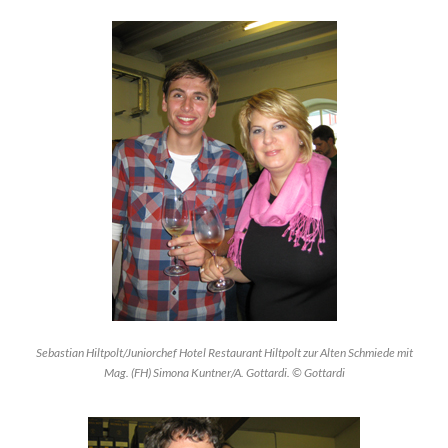
Sebastian Hiltpolt/Juniorchef Hotel Restaurant Hiltpolt zur Alten Schmiede mit
Mag. (FH) Simona Kuntner/A. Gottardi. © Gottardi