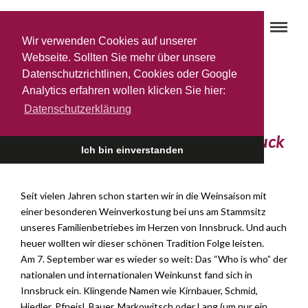
Wir verwenden Cookies auf unserer
Webseite. Sollten Sie mehr über unsere
Datenschutzrichtlinen, Cookies oder Google
Genuss-Start in die neue
Analytics erfahren wollen klicken Sie hier:
Datenschutzerklärung
Weinsaison 2011/2012:
Winzerriege kommt nach Innsbruck
Ich bin einverstanden
15. SEPTEMBER 2011
Seit vielen Jahren schon starten wir in die Weinsaison mit
einer besonderen Weinverkostung bei uns am Stammsitz
unseres Familienbetriebes im Herzen von Innsbruck. Und auch
heuer wollten wir dieser schönen Tradition Folge leisten.
Am 7. September war es wieder so weit: Das “Who is who” der
nationalen und internationalen Weinkunst fand sich in
Innsbruck ein. Klingende Namen wie Kirnbauer, Schmid,
Hiedler, Pfneisl, Bauer, Markowitsch oder Lang (um nur ein