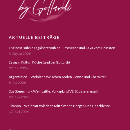
AKTUELLE BEITRÄGE
The best Bubbles against troubles – Prosecco und Cava vom Feinsten
5. August 2026
Essig in Kultur, Küche (und bei Gottardi)
22. Juli 2026
Argentinien – Weinland zwischen Anden, Sonne und Charakter
8. Juli 2026
Das Steiermark Weinbattle: Vulkanland VS. Südsteiermark
24. Juni 2026
Libanon – Weinbau zwischen Mittelmeer, Bergen und Geschichte
17. Juni 2026