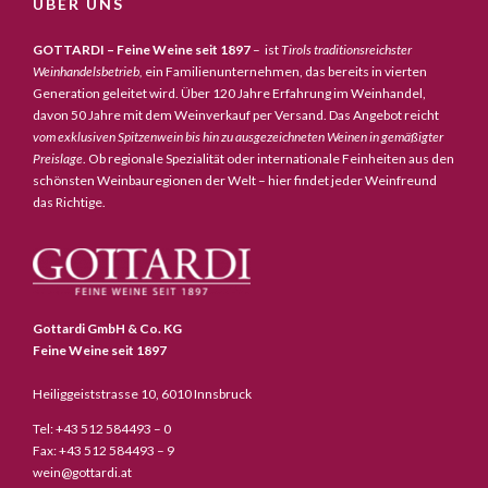
ÜBER UNS
GOTTARDI – Feine Weine seit 1897
– ist
Tirols traditionsreichster
Weinhandelsbetrieb,
ein Familienunternehmen, das bereits in vierten
Generation geleitet wird. Über 120 Jahre Erfahrung im Weinhandel,
davon 50 Jahre mit dem Weinverkauf per Versand. Das Angebot reicht
vom exklusiven Spitzenwein bis hin zu ausgezeichneten Weinen in gemäßigter
Preislage
. Ob regionale Spezialität oder internationale Feinheiten aus den
schönsten Weinbauregionen der Welt – hier findet jeder Weinfreund
das Richtige.
Gottardi GmbH & Co. KG
Feine Weine seit 1897
Heiliggeiststrasse 10, 6010 Innsbruck
Tel: +43 512 584493 – 0
Fax: +43 512 584493 – 9
wein@gottardi.at