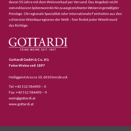
davon 50 Jahre mit dem Weinverkauf per Versand. Das Angebot reicht
vom exklusiven Spitzenwein bis hin zu ausgezeichneten Weinen in gemäßigter
Preislage
. Ob regionale Spezialität oder internationale Feinheiten aus den
schönsten Weinbauregionen der Welt – hier findet jeder Weinfreund
das Richtige.
Gottardi GmbH & Co. KG
Feine Weine seit 1897
Heiliggeiststrasse 10, 6010 Innsbruck
Tel: +43 512 584493 – 0
Fax: +43 512 584493 – 9
wein@gottardi.at
www.gottardi.at