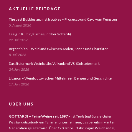
AKTUELLE BEITRÄGE
The best Bubbles against troubles – Prosecco und Cava vom Feinsten
5. August 2026
Essig in Kultur, Küche (und bei Gottardi)
22. Juli 2026
Argentinien – Weinland zwischen Anden, Sonne und Charakter
8. Juli 2026
Das Steiermark Weinbattle: Vulkanland VS. Südsteiermark
24. Juni 2026
Libanon – Weinbau zwischen Mittelmeer, Bergen und Geschichte
17. Juni 2026
ÜBER UNS
GOTTARDI – Feine Weine seit 1897
– ist
Tirols traditionsreichster
Weinhandelsbetrieb,
ein Familienunternehmen, das bereits in vierten
Generation geleitet wird. Über 120 Jahre Erfahrung im Weinhandel,