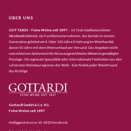
ÜBER UNS
GOTTARDI – Feine Weine seit 1897
– ist
Tirols traditionsreichster
Weinhandelsbetrieb,
ein Familienunternehmen, das bereits in vierten
Generation geleitet wird. Über 120 Jahre Erfahrung im Weinhandel,
davon 50 Jahre mit dem Weinverkauf per Versand. Das Angebot reicht
vom exklusiven Spitzenwein bis hin zu ausgezeichneten Weinen in gemäßigter
Preislage
. Ob regionale Spezialität oder internationale Feinheiten aus den
schönsten Weinbauregionen der Welt – hier findet jeder Weinfreund
das Richtige.
Gottardi GmbH & Co. KG
Feine Weine seit 1897
Heiliggeiststrasse 10, 6010 Innsbruck