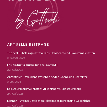
AKTUELLE BEITRÄGE
The best Bubbles against troubles – Prosecco und Cava vom Feinsten
5. August 2026
Essig in Kultur, Küche (und bei Gottardi)
22. Juli 2026
Argentinien – Weinland zwischen Anden, Sonne und Charakter
8. Juli 2026
Das Steiermark Weinbattle: Vulkanland VS. Südsteiermark
24. Juni 2026
Libanon – Weinbau zwischen Mittelmeer, Bergen und Geschichte
17. Juni 2026