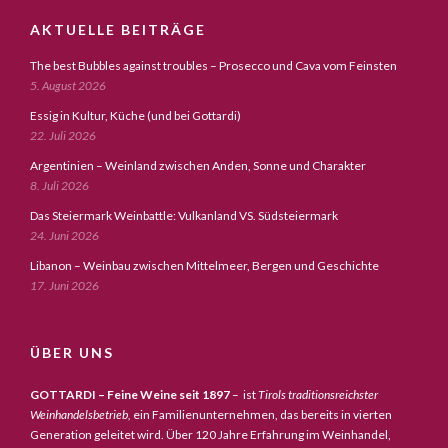
AKTUELLE BEITRÄGE
The best Bubbles against troubles – Prosecco und Cava vom Feinsten
5. August 2026
Essig in Kultur, Küche (und bei Gottardi)
22. Juli 2026
Argentinien – Weinland zwischen Anden, Sonne und Charakter
8. Juli 2026
Das Steiermark Weinbattle: Vulkanland VS. Südsteiermark
24. Juni 2026
Libanon – Weinbau zwischen Mittelmeer, Bergen und Geschichte
17. Juni 2026
ÜBER UNS
GOTTARDI – Feine Weine seit 1897
– ist
Tirols traditionsreichster
Weinhandelsbetrieb,
ein Familienunternehmen, das bereits in vierten
Generation geleitet wird. Über 120 Jahre Erfahrung im Weinhandel,