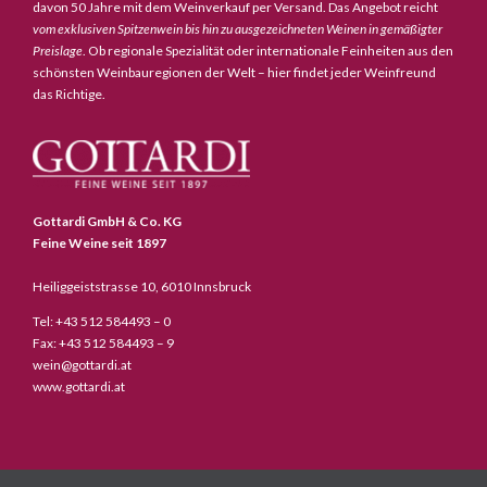
davon 50 Jahre mit dem Weinverkauf per Versand. Das Angebot reicht
vom exklusiven Spitzenwein bis hin zu ausgezeichneten Weinen in gemäßigter
Preislage
. Ob regionale Spezialität oder internationale Feinheiten aus den
schönsten Weinbauregionen der Welt – hier findet jeder Weinfreund
das Richtige.
Gottardi GmbH & Co. KG
Feine Weine seit 1897
Heiliggeiststrasse 10, 6010 Innsbruck
Tel: +43 512 584493 – 0
Fax: +43 512 584493 – 9
wein@gottardi.at
www.gottardi.at