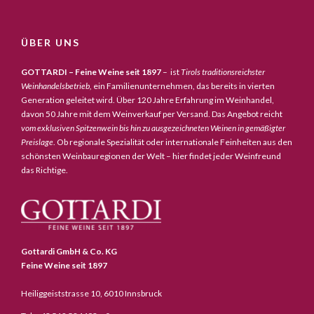
ÜBER UNS
GOTTARDI – Feine Weine seit 1897
– ist
Tirols traditionsreichster
Weinhandelsbetrieb,
ein Familienunternehmen, das bereits in vierten
Generation geleitet wird. Über 120 Jahre Erfahrung im Weinhandel,
davon 50 Jahre mit dem Weinverkauf per Versand. Das Angebot reicht
vom exklusiven Spitzenwein bis hin zu ausgezeichneten Weinen in gemäßigter
Preislage
. Ob regionale Spezialität oder internationale Feinheiten aus den
schönsten Weinbauregionen der Welt – hier findet jeder Weinfreund
das Richtige.
Gottardi GmbH & Co. KG
Feine Weine seit 1897
Heiliggeiststrasse 10, 6010 Innsbruck