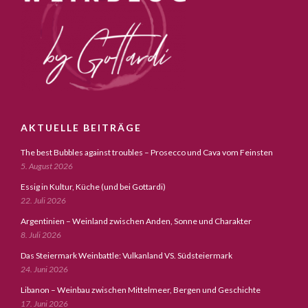
AKTUELLE BEITRÄGE
The best Bubbles against troubles – Prosecco und Cava vom Feinsten
5. August 2026
Essig in Kultur, Küche (und bei Gottardi)
22. Juli 2026
Argentinien – Weinland zwischen Anden, Sonne und Charakter
8. Juli 2026
Das Steiermark Weinbattle: Vulkanland VS. Südsteiermark
24. Juni 2026
Libanon – Weinbau zwischen Mittelmeer, Bergen und Geschichte
17. Juni 2026