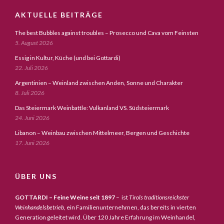
AKTUELLE BEITRÄGE
The best Bubbles against troubles – Prosecco und Cava vom Feinsten
5. August 2026
Essig in Kultur, Küche (und bei Gottardi)
22. Juli 2026
Argentinien – Weinland zwischen Anden, Sonne und Charakter
8. Juli 2026
Das Steiermark Weinbattle: Vulkanland VS. Südsteiermark
24. Juni 2026
Libanon – Weinbau zwischen Mittelmeer, Bergen und Geschichte
17. Juni 2026
ÜBER UNS
GOTTARDI – Feine Weine seit 1897
– ist
Tirols traditionsreichster
Weinhandelsbetrieb,
ein Familienunternehmen, das bereits in vierten
Generation geleitet wird. Über 120 Jahre Erfahrung im Weinhandel,