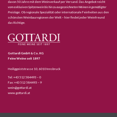
davon 50 Jahre mit dem Weinverkauf per Versand. Das Angebot reicht
vom exklusiven Spitzenwein bis hin zu ausgezeichneten Weinen in gemäßigter
Preislage
. Ob regionale Spezialität oder internationale Feinheiten aus den
schönsten Weinbauregionen der Welt – hier findet jeder Weinfreund
das Richtige.
Gottardi GmbH & Co. KG
Feine Weine seit 1897
Heiliggeiststrasse 10, 6010 Innsbruck
Tel: +43 512 584493 – 0
Fax: +43 512 584493 – 9
wein@gottardi.at
www.gottardi.at