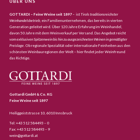
ÜBER UNS
GOTTARDI – Feine Weine seit 1897
– ist
Tirols traditionsreichster
Weinhandelsbetrieb,
ein Familienunternehmen, das bereits in vierten
Generation geleitet wird. Über 120 Jahre Erfahrung im Weinhandel,
davon 50 Jahre mit dem Weinverkauf per Versand. Das Angebot reicht
vom exklusiven Spitzenwein bis hin zu ausgezeichneten Weinen in gemäßigter
Preislage
. Ob regionale Spezialität oder internationale Feinheiten aus den
schönsten Weinbauregionen der Welt – hier findet jeder Weinfreund
das Richtige.
Gottardi GmbH & Co. KG
Feine Weine seit 1897
Heiliggeiststrasse 10, 6010 Innsbruck
Tel: +43 512 584493 – 0
Fax: +43 512 584493 – 9
wein@gottardi.at