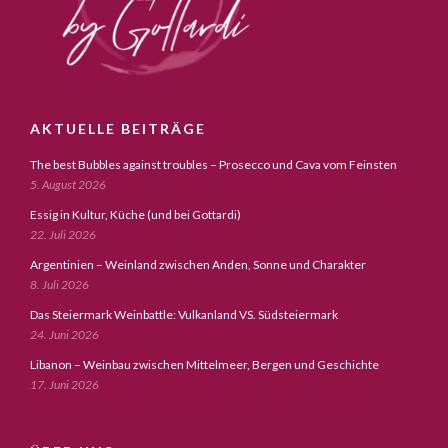
AKTUELLE BEITRÄGE
The best Bubbles against troubles – Prosecco und Cava vom Feinsten
5. August 2026
Essig in Kultur, Küche (und bei Gottardi)
22. Juli 2026
Argentinien – Weinland zwischen Anden, Sonne und Charakter
8. Juli 2026
Das Steiermark Weinbattle: Vulkanland VS. Südsteiermark
24. Juni 2026
Libanon – Weinbau zwischen Mittelmeer, Bergen und Geschichte
17. Juni 2026