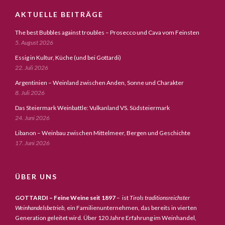
AKTUELLE BEITRÄGE
The best Bubbles against troubles – Prosecco und Cava vom Feinsten
5. August 2026
Essig in Kultur, Küche (und bei Gottardi)
22. Juli 2026
Argentinien – Weinland zwischen Anden, Sonne und Charakter
8. Juli 2026
Das Steiermark Weinbattle: Vulkanland VS. Südsteiermark
24. Juni 2026
Libanon – Weinbau zwischen Mittelmeer, Bergen und Geschichte
17. Juni 2026
ÜBER UNS
GOTTARDI – Feine Weine seit 1897
– ist
Tirols traditionsreichster
Weinhandelsbetrieb,
ein Familienunternehmen, das bereits in vierten
Generation geleitet wird. Über 120 Jahre Erfahrung im Weinhandel,