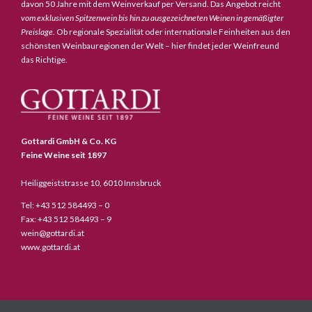
davon 50 Jahre mit dem Weinverkauf per Versand. Das Angebot reicht
vom exklusiven Spitzenwein bis hin zu ausgezeichneten Weinen in gemäßigter
Preislage
. Ob regionale Spezialität oder internationale Feinheiten aus den
schönsten Weinbauregionen der Welt – hier findet jeder Weinfreund
das Richtige.
Gottardi GmbH & Co. KG
Feine Weine seit 1897
Heiliggeiststrasse 10, 6010 Innsbruck
Tel: +43 512 584493 – 0
Fax: +43 512 584493 – 9
wein@gottardi.at
www.gottardi.at