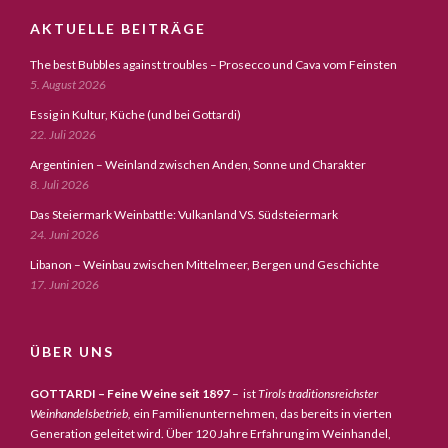
AKTUELLE BEITRÄGE
The best Bubbles against troubles – Prosecco und Cava vom Feinsten
5. August 2026
Essig in Kultur, Küche (und bei Gottardi)
22. Juli 2026
Argentinien – Weinland zwischen Anden, Sonne und Charakter
8. Juli 2026
Das Steiermark Weinbattle: Vulkanland VS. Südsteiermark
24. Juni 2026
Libanon – Weinbau zwischen Mittelmeer, Bergen und Geschichte
17. Juni 2026
ÜBER UNS
GOTTARDI – Feine Weine seit 1897
– ist
Tirols traditionsreichster
Weinhandelsbetrieb,
ein Familienunternehmen, das bereits in vierten
Generation geleitet wird. Über 120 Jahre Erfahrung im Weinhandel,