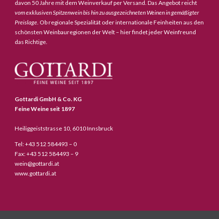
davon 50 Jahre mit dem Weinverkauf per Versand. Das Angebot reicht
vom exklusiven Spitzenwein bis hin zu ausgezeichneten Weinen in gemäßigter
Preislage
. Ob regionale Spezialität oder internationale Feinheiten aus den
schönsten Weinbauregionen der Welt – hier findet jeder Weinfreund
das Richtige.
Gottardi GmbH & Co. KG
Feine Weine seit 1897
Heiliggeiststrasse 10, 6010 Innsbruck
Tel: +43 512 584493 – 0
Fax: +43 512 584493 – 9
wein@gottardi.at
www.gottardi.at